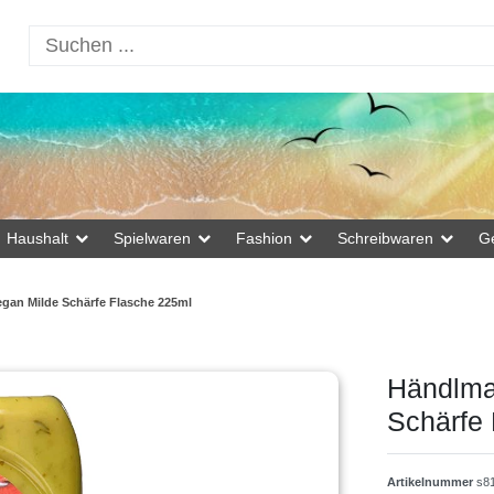
Haushalt
Spielwaren
Fashion
Schreibwaren
G
egan Milde Schärfe Flasche 225ml
Händlmai
Schärfe
Artikelnummer
s8