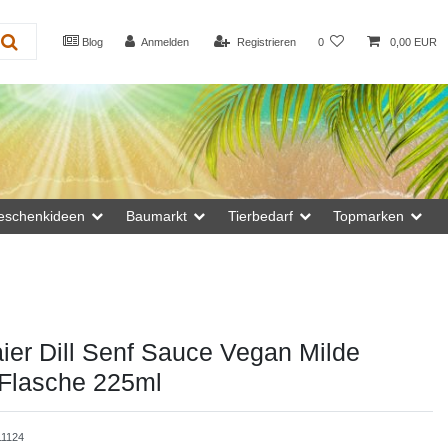
Blog
Anmelden
Registrieren
0
0,00 EUR
eschenkideen
Baumarkt
Tierbedarf
Topmarken
er Dill Senf Sauce Vegan Milde
 Flasche 225ml
11124