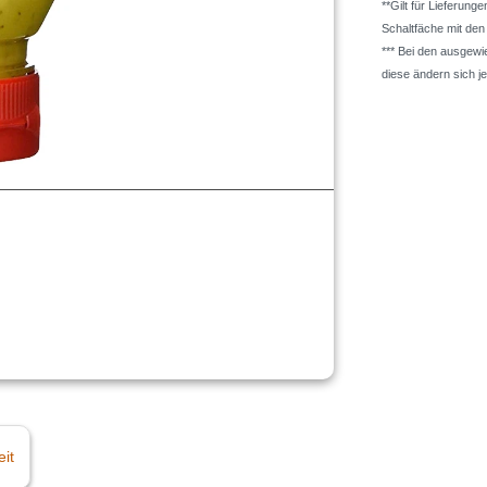
**Gilt für Lieferung
Schaltfäche mit de
*** Bei den ausgew
diese ändern sich j
eit