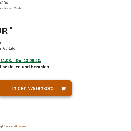
4104
ändlmaier GmbH
*
EUR
er
9 € / Liter
 11.08. - Do. 13.08.26
,
zt bestellen und bezahlen
In den Warenkorb
zgl.
Versandkosten