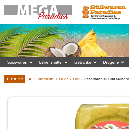
Süsswaren
Lebensmittel
Getränke
Drogerie
zurück
Lebensmittel
Soßen
Senf
Händlmaier Dill Senf Sauce V