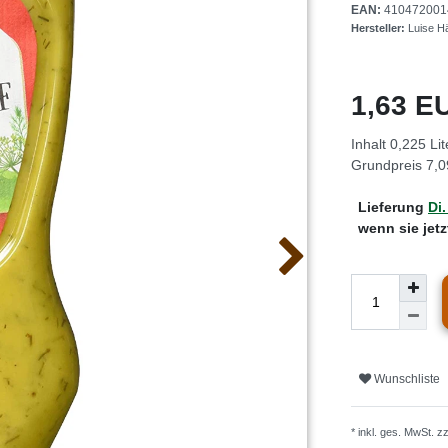
EAN:
410472001
Hersteller:
Luise H
1,63 
Inhalt
0,225
Lit
Grundpreis
7,0
Lieferung
Di.
wenn sie jet
Wunschliste
* inkl. ges. MwSt. z