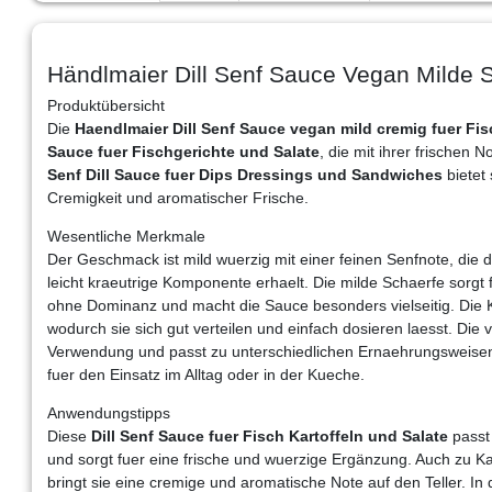
Händlmaier Dill Senf Sauce Vegan Milde 
Produktübersicht
Die
Haendlmaier Dill Senf Sauce vegan mild cremig fuer Fis
Sauce fuer Fischgerichte und Salate
, die mit ihrer frischen
Senf Dill Sauce fuer Dips Dressings und Sandwiches
bietet
Cremigkeit und aromatischer Frische.
Wesentliche Merkmale
Der Geschmack ist mild wuerzig mit einer feinen Senfnote, die d
leicht kraeutrige Komponente erhaelt. Die milde Schaerfe sor
ohne Dominanz und macht die Sauce besonders vielseitig. Die K
wodurch sie sich gut verteilen und einfach dosieren laesst. Die
Verwendung und passt zu unterschiedlichen Ernaehrungsweisen.
fuer den Einsatz im Alltag oder in der Kueche.
Anwendungstipps
Diese
Dill Senf Sauce fuer Fisch Kartoffeln und Salate
passt 
und sorgt fuer eine frische und wuerzige Ergänzung. Auch zu Kar
bringt sie eine cremige und aromatische Note auf den Teller. I