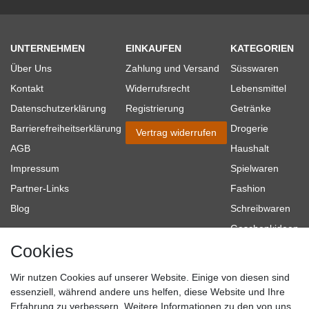
UNTERNEHMEN
EINKAUFEN
KATEGORIEN
Über Uns
Zahlung und Versand
Süsswaren
Kontakt
Widerrufsrecht
Lebensmittel
Datenschutzerklärung
Registrierung
Getränke
Barrierefreiheitserklärung
Drogerie
Vertrag widerrufen
AGB
Haushalt
Impressum
Spielwaren
Partner-Links
Fashion
Blog
Schreibwaren
Geschenkideen
Cookies
Baumarkt
Tierbedarf
Wir nutzen Cookies auf unserer Website. Einige von diesen sind
Topmarken
essenziell, während andere uns helfen, diese Website und Ihre
Erfahrung zu verbessern. Weitere Informationen zu den von uns