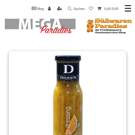
☰
Blog
Suchen
0,00 EUR