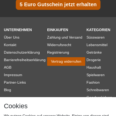
5 Euro Gutschein jetzt erhalten
UNTERNEHMEN
EINKAUFEN
KATEGORIEN
Über Uns
Zahlung und Versand
Süsswaren
Kontakt
Widerrufsrecht
Lebensmittel
Datenschutzerklärung
Registrierung
Getränke
Barrierefreiheitserklärung
Drogerie
Vertrag widerrufen
AGB
Haushalt
Impressum
Spielwaren
Partner-Links
Fashion
Blog
Schreibwaren
Geschenkideen
Cookies
Baumarkt
Tierbedarf
Wir nutzen Cookies auf unserer Website. Einige von diesen sind