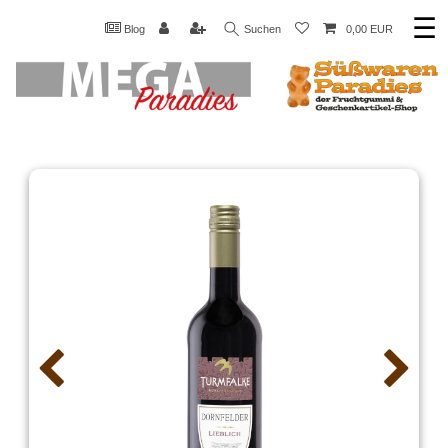
☰
Blog
Suchen
0,00 EUR