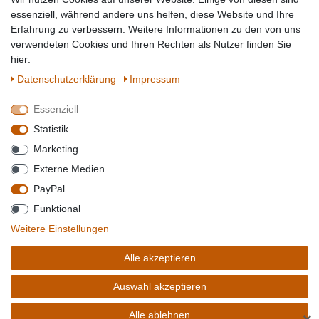
Topmarken
essenziell, während andere uns helfen, diese Website und Ihre
Erfahrung zu verbessern. Weitere Informationen zu den von uns
SICHER EINKAUFEN
WIR AKZEPTIEREN
verwendeten Cookies und Ihren Rechten als Nutzer finden Sie
hier:
Daten­schutz­erklärung
Impressum
Essenziell
QUALITÄT
Statistik
WIR VERSENDEN MIT
Marketing
BESUCHEN SIE UNS AUF
Externe Medien
PayPal
Funktional
*Alle Preise verstehen sich inkl. MwSt. zzgl. Versandkosten. **Gilt für Lieferungen
Weitere Einstellungen
innerhalb deutschlands, Lieferzeiten für andere Länder entnehmen Sie bitte der
Schaltfäche mit den
Versandinformationen
. *** Bei den ausgewiesenen Versandkosten
Alle akzeptieren
handelt es sich um die Standard
Versandkosten
für Deutschland, diese ändern sich je
nach Auswahl Ihres Lieferlandes.
Auswahl akzeptieren
Copyright 2020 © Mega-Paradies GmbH | Alle Rechte vorbehalten.
Alle ablehnen