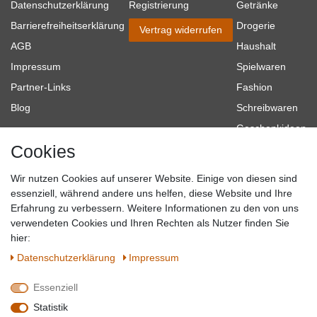
Datenschutzerklärung
Registrierung
Getränke
Barrierefreiheitserklärung
Drogerie
Vertrag widerrufen
AGB
Haushalt
Impressum
Spielwaren
Partner-Links
Fashion
Blog
Schreibwaren
Geschenkideen
Cookies
Baumarkt
Tierbedarf
Wir nutzen Cookies auf unserer Website. Einige von diesen sind
Topmarken
essenziell, während andere uns helfen, diese Website und Ihre
Erfahrung zu verbessern. Weitere Informationen zu den von uns
SICHER EINKAUFEN
WIR AKZEPTIEREN
verwendeten Cookies und Ihren Rechten als Nutzer finden Sie
hier:
Daten­schutz­erklärung
Impressum
Essenziell
QUALITÄT
Statistik
WIR VERSENDEN MIT