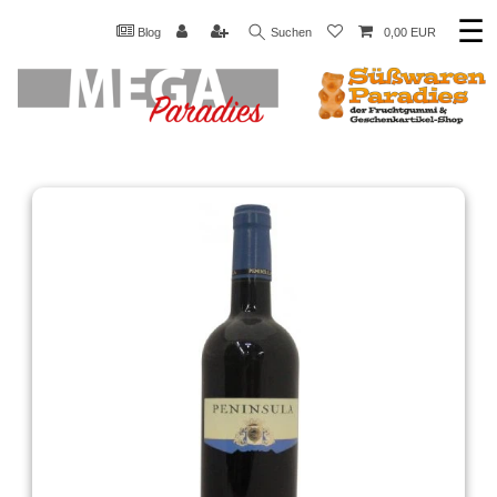
☰
Blog
Suchen
0,00 EUR