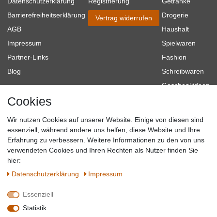
Datenschutzerklärung
Registrierung
Getränke
Barrierefreiheitserklärung
Drogerie
Vertrag widerrufen
AGB
Haushalt
Impressum
Spielwaren
Partner-Links
Fashion
Blog
Schreibwaren
Geschenkideen
Cookies
Baumarkt
Tierbedarf
Wir nutzen Cookies auf unserer Website. Einige von diesen sind
Topmarken
essenziell, während andere uns helfen, diese Website und Ihre
Erfahrung zu verbessern. Weitere Informationen zu den von uns
SICHER EINKAUFEN
WIR AKZEPTIEREN
verwendeten Cookies und Ihren Rechten als Nutzer finden Sie
hier:
Daten­schutz­erklärung
Impressum
Essenziell
QUALITÄT
Statistik
WIR VERSENDEN MIT