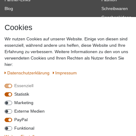
Blog
Schreibwaren
Geschenkideen
Cookies
Baumarkt
Tierbedarf
Wir nutzen Cookies auf unserer Website. Einige von diesen sind
Topmarken
essenziell, während andere uns helfen, diese Website und Ihre
Erfahrung zu verbessern. Weitere Informationen zu den von uns
SICHER EINKAUFEN
WIR AKZEPTIEREN
verwendeten Cookies und Ihren Rechten als Nutzer finden Sie
hier:
Daten­schutz­erklärung
Impressum
Essenziell
QUALITÄT
Statistik
WIR VERSENDEN MIT
Marketing
BESUCHEN SIE UNS AUF
Externe Medien
PayPal
Funktional
*Alle Preise verstehen sich inkl. MwSt. zzgl. Versandkosten. **Gilt für Lieferungen