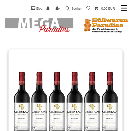
☰
Blog
Suchen
0,00 EUR