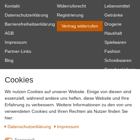
Kontakt
Widerrufsrecht
Lebensmittel
Datenschutzerklärung
Registrierung
Getränke
Barrierefreiheitserklärung
Drogerie
Vertrag widerrufen
AGB
Haushalt
Impressum
Spielwaren
Partner-Links
Fashion
Blog
Schreibwaren
Geschenkideen
Cookies
Baumarkt
Tierbedarf
Wir nutzen Cookies auf unserer Website. Einige von diesen sind
Topmarken
essenziell, während andere uns helfen, diese Website und Ihre
Erfahrung zu verbessern. Weitere Informationen zu den von uns
SICHER EINKAUFEN
WIR AKZEPTIEREN
verwendeten Cookies und Ihren Rechten als Nutzer finden Sie
hier:
Daten­schutz­erklärung
Impressum
Essenziell