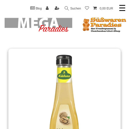
☰
Blog
Suchen
0,00 EUR