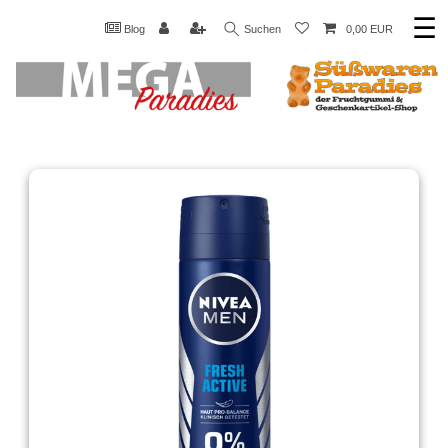
☰
Blog
Suchen
0,00 EUR