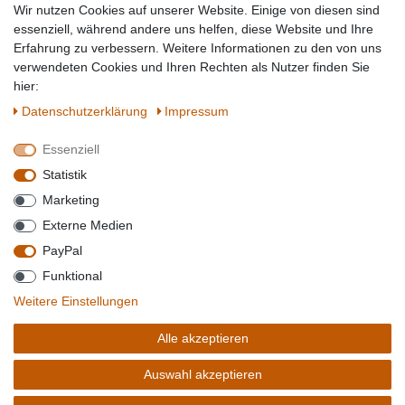
Wir nutzen Cookies auf unserer Website. Einige von diesen sind
Topmarken
essenziell, während andere uns helfen, diese Website und Ihre
Erfahrung zu verbessern. Weitere Informationen zu den von uns
SICHER EINKAUFEN
WIR AKZEPTIEREN
verwendeten Cookies und Ihren Rechten als Nutzer finden Sie
hier:
Daten­schutz­erklärung
Impressum
Essenziell
QUALITÄT
Statistik
WIR VERSENDEN MIT
Marketing
BESUCHEN SIE UNS AUF
Externe Medien
PayPal
Funktional
*Alle Preise verstehen sich inkl. MwSt. zzgl. Versandkosten. **Gilt für Lieferungen
Weitere Einstellungen
innerhalb deutschlands, Lieferzeiten für andere Länder entnehmen Sie bitte der
Schaltfäche mit den
Versandinformationen
. *** Bei den ausgewiesenen Versandkosten
Alle akzeptieren
handelt es sich um die Standard
Versandkosten
für Deutschland, diese ändern sich je
nach Auswahl Ihres Lieferlandes.
Auswahl akzeptieren
Copyright 2020 © Mega-Paradies GmbH | Alle Rechte vorbehalten.