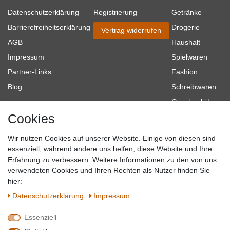
Datenschutzerklärung
Registrierung
Getränke
Barrierefreiheitserklärung
Drogerie
Vertrag widerrufen
AGB
Haushalt
Impressum
Spielwaren
Partner-Links
Fashion
Blog
Schreibwaren
Geschenkideen
Cookies
Baumarkt
Tierbedarf
Wir nutzen Cookies auf unserer Website. Einige von diesen sind
Topmarken
essenziell, während andere uns helfen, diese Website und Ihre
Erfahrung zu verbessern. Weitere Informationen zu den von uns
SICHER EINKAUFEN
WIR AKZEPTIEREN
verwendeten Cookies und Ihren Rechten als Nutzer finden Sie
hier:
Daten­schutz­erklärung
Impressum
Essenziell
QUALITÄT