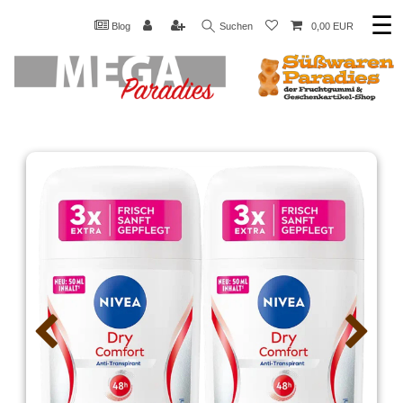
☰
Blog
Suchen
0,00 EUR