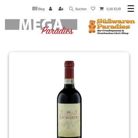
☰
Blog
Suchen
0,00 EUR