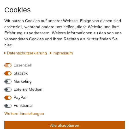
Geschenkideen
Cookies
Baumarkt
Tierbedarf
Wir nutzen Cookies auf unserer Website. Einige von diesen sind
Topmarken
essenziell, während andere uns helfen, diese Website und Ihre
Erfahrung zu verbessern. Weitere Informationen zu den von uns
SICHER EINKAUFEN
WIR AKZEPTIEREN
verwendeten Cookies und Ihren Rechten als Nutzer finden Sie
hier:
Daten­schutz­erklärung
Impressum
Essenziell
QUALITÄT
Statistik
WIR VERSENDEN MIT
Marketing
BESUCHEN SIE UNS AUF
Externe Medien
PayPal
Funktional
*Alle Preise verstehen sich inkl. MwSt. zzgl. Versandkosten. **Gilt für Lieferungen
Weitere Einstellungen
innerhalb deutschlands, Lieferzeiten für andere Länder entnehmen Sie bitte der
Schaltfäche mit den
Versandinformationen
. *** Bei den ausgewiesenen Versandkosten
Alle akzeptieren
handelt es sich um die Standard
Versandkosten
für Deutschland, diese ändern sich je