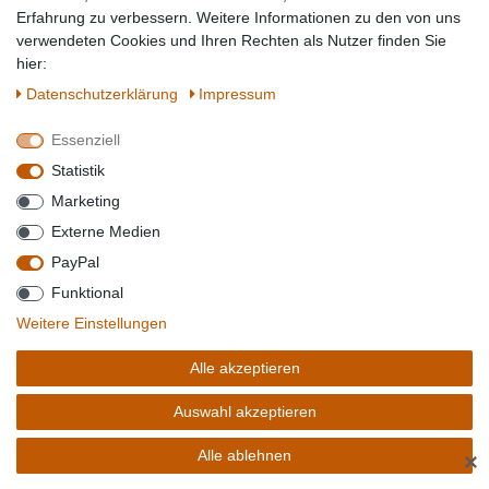
Erfahrung zu verbessern. Weitere Informationen zu den von uns
verwendeten Cookies und Ihren Rechten als Nutzer finden Sie
2,37 € *
hier:
0.12
Kilogramm
| 19,75 € / Kilogramm
Daten­schutz­erklärung
Impressum
Artikel anzeigen
Essenziell
Sofort versandfertig, Lieferzeit 1-2 Tage**
Statistik
Marketing
VIVIL WILD ORANGE ERFRISCHUNGSBONBONS OHNE ZUCKER MIT
Externe Medien
VITAMIN C 120G
PayPal
Funktional
Weitere Einstellungen
Alle akzeptieren
Auswahl akzeptieren
Alle ablehnen
✕