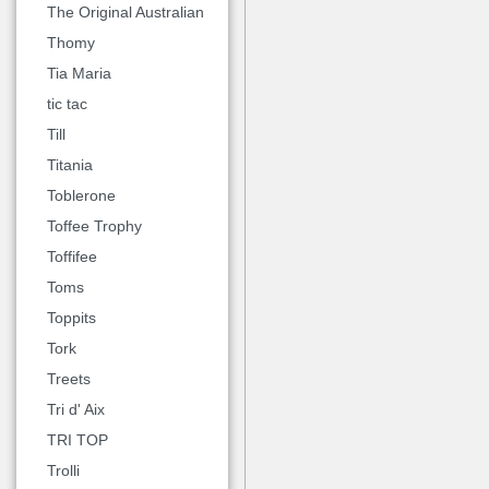
The Original Australian
Thomy
Tia Maria
tic tac
Till
Titania
Toblerone
Toffee Trophy
Toffifee
Toms
Toppits
Tork
Treets
Tri d' Aix
TRI TOP
Trolli