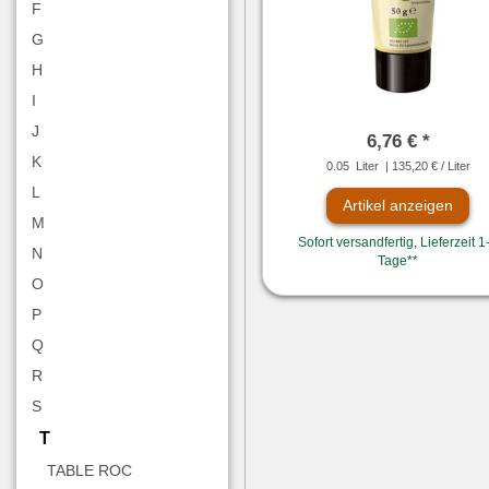
F
G
H
I
J
6,76 € *
K
0.05
Liter
| 135,20 € / Liter
L
Artikel anzeigen
M
Sofort versandfertig, Lieferzeit 1
N
Tage**
O
P
Q
R
S
T
TABLE ROC