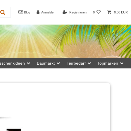
Blog
Anmelden
Registrieren
0
0,00 EUR
eschenkideen
Baumarkt
Tierbedarf
Topmarken