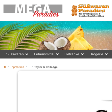
Süsswaren
Lebensmittel
Getränke
Drogerie
Topmarken
T
Taylor & Colledge