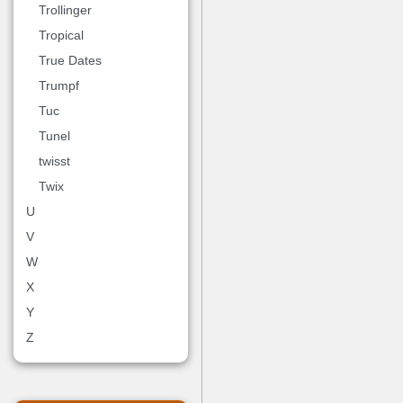
Trollinger
Tropical
True Dates
Trumpf
Tuc
Tunel
twisst
Twix
U
V
W
X
Y
Z