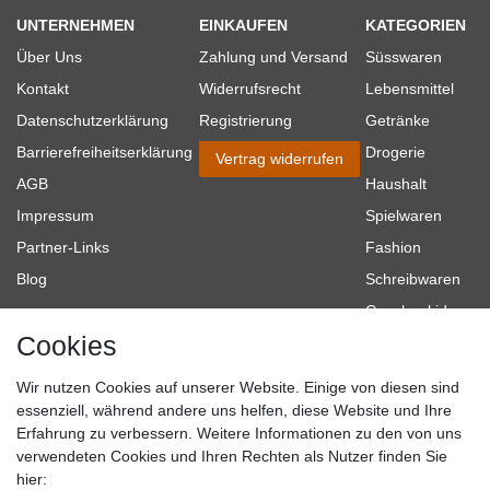
UNTERNEHMEN
EINKAUFEN
KATEGORIEN
Über Uns
Zahlung und Versand
Süsswaren
Kontakt
Widerrufsrecht
Lebensmittel
Datenschutzerklärung
Registrierung
Getränke
Barrierefreiheitserklärung
Drogerie
Vertrag widerrufen
AGB
Haushalt
Impressum
Spielwaren
Partner-Links
Fashion
Blog
Schreibwaren
Geschenkideen
Cookies
Baumarkt
Tierbedarf
Wir nutzen Cookies auf unserer Website. Einige von diesen sind
Topmarken
essenziell, während andere uns helfen, diese Website und Ihre
Erfahrung zu verbessern. Weitere Informationen zu den von uns
SICHER EINKAUFEN
WIR AKZEPTIEREN
verwendeten Cookies und Ihren Rechten als Nutzer finden Sie
hier: