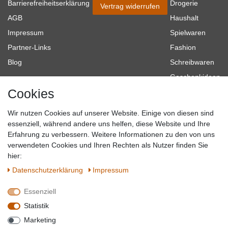
Barrierefreiheitserklärung
Drogerie
Vertrag widerrufen
AGB
Haushalt
Impressum
Spielwaren
Partner-Links
Fashion
Blog
Schreibwaren
Geschenkideen
Cookies
Baumarkt
Tierbedarf
Wir nutzen Cookies auf unserer Website. Einige von diesen sind
Topmarken
essenziell, während andere uns helfen, diese Website und Ihre
Erfahrung zu verbessern. Weitere Informationen zu den von uns
SICHER EINKAUFEN
WIR AKZEPTIEREN
verwendeten Cookies und Ihren Rechten als Nutzer finden Sie
hier:
Daten­schutz­erklärung
Impressum
Essenziell
QUALITÄT
Statistik
WIR VERSENDEN MIT
Marketing