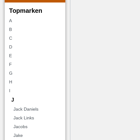
Topmarken
A
B
C
D
E
F
G
H
I
J
Jack Daniels
Jack Links
Jacobs
Jake