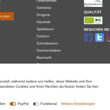
t
Lebensmittel
Getränke
QUALITÄT
Drogerie
errufen
Haushalt
Spielwaren
BESUCHEN SIE
Fashion
Schreibwaren
Geschenkideen
Baumarkt
Tierbedarf
Topmarken
enziell, während andere uns helfen, diese Website und Ihre
ür Lieferungen innerhalb deutschlands, Lieferzeiten für andere Länder entnehmen Sie bitte der
wendeten Cookies und Ihren Rechten als Nutzer finden Sie hier:
lt es sich um die Standard
Versandkosten
für Deutschland, diese ändern sich je nach Auswah
Copyright 2020 © Mega-Paradies GmbH | Alle Rechte vorbehalten.
dien
PayPal
Funktional
Weitere Einstellungen