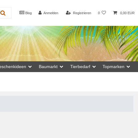
Blog
Anmelden
Registrieren
0
0,00 EUR
eschenkideen
Baumarkt
Tierbedarf
Topmarken