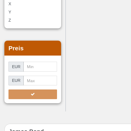
X
Y
Z
Preis
EUR
EUR