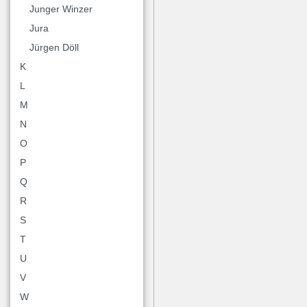
Junger Winzer
Jura
Jürgen Döll
K
L
M
N
O
P
Q
R
S
T
U
V
W