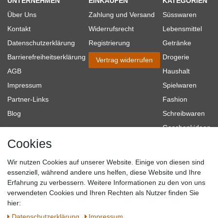
UNTERNEHMEN
EINKAUFEN
KATEGORIEN
Über Uns
Zahlung und Versand
Süsswaren
Kontakt
Widerrufsrecht
Lebensmittel
Datenschutzerklärung
Registrierung
Getränke
Barrierefreiheitserklärung
Drogerie
Vertrag widerrufen
AGB
Haushalt
Impressum
Spielwaren
Partner-Links
Fashion
Blog
Schreibwaren
Geschenkideen
Cookies
Baumarkt
Tierbedarf
Wir nutzen Cookies auf unserer Website. Einige von diesen sind
Topmarken
essenziell, während andere uns helfen, diese Website und Ihre
Erfahrung zu verbessern. Weitere Informationen zu den von uns
SICHER EINKAUFEN
WIR AKZEPTIEREN
verwendeten Cookies und Ihren Rechten als Nutzer finden Sie
hier:
Daten­schutz­erklärung
Impressum