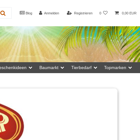
Blog
Anmelden
Registrieren
0
0,00 EUR
eschenkideen
Baumarkt
Tierbedarf
Topmarken