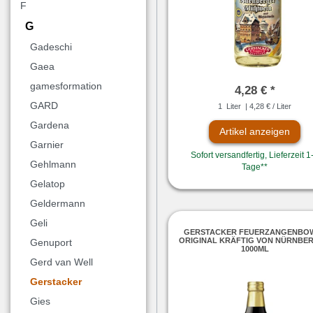
F
G
Gadeschi
Gaea
gamesformation
4,28 € *
GARD
1
Liter
| 4,28 € / Liter
Gardena
Artikel anzeigen
Garnier
Sofort versandfertig, Lieferzeit 1
Gehlmann
Tage**
Gelatop
Geldermann
Geli
GERSTACKER FEUERZANGENBO
ORIGINAL KRÄFTIG VON NÜRNBE
Genuport
1000ML
Gerd van Well
Gerstacker
Gies