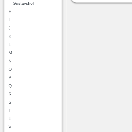
Gustavshof
H
I
J
K
L
M
N
O
P
Q
R
S
T
U
V