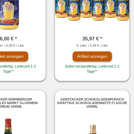
6,00 € *
35,97 € *
er
| 6,00 € / Liter
6
Liter
| 5,99 € / Liter
ikel anzeigen
Artikel anzeigen
ndfertig, Lieferzeit 1-2
Sofort versandfertig, Lieferzeit 1-2
Tage**
Tage**
CKER NÜRNBERGER
GERSTACKER SCHOKOLADENPUNSCH
DLES MARKT GLÜHWEIN
KRÄFTIGE SCHOKOLADENNOTE FLASCHE
EMIUM 1000ML
1000ML