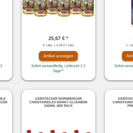
25,67 € *
6
Liter
| 4,28 € / Liter
1
Lit
Artikel anzeigen
Art
-2
Sofort versandfertig, Lieferzeit 1-2
Sofort versa
Tage**
WLE
GERSTACKER NÜRNBERGER
GERSTA
RGER
CHRISTKINDLES MARKT GLÜHWEIN
CHRISTKIN
1000ML 6ER PACK
PR