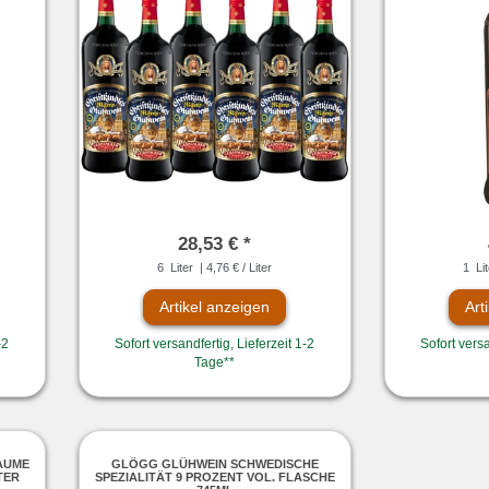
28,53 € *
6
Liter
| 4,76 € / Liter
1
Lit
Artikel anzeigen
Art
-2
Sofort versandfertig, Lieferzeit 1-2
Sofort versa
Tage**
AUME
GLÖGG GLÜHWEIN SCHWEDISCHE
TER
SPEZIALITÄT 9 PROZENT VOL. FLASCHE