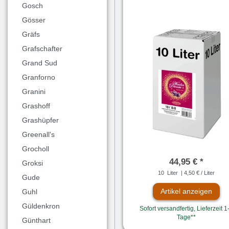
Gosch
Gösser
Gräfs
Grafschafter
Grand Sud
Granforno
Granini
Grashoff
Grashüpfer
Greenall's
Grocholl
44,95 € *
Groksi
10
Liter
| 4,50 € / Liter
Gude
Artikel anzeigen
Guhl
Güldenkron
Sofort versandfertig, Lieferzeit 1
Tage**
Günthart