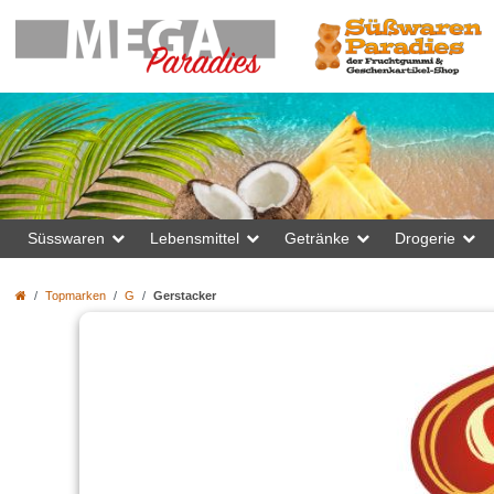
Süsswaren
Lebensmittel
Getränke
Drogerie
Topmarken
G
Gerstacker