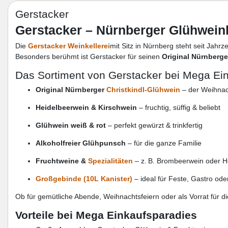
Gerstacker
Gerstacker – Nürnberger Glühwein
Die
Gerstacker Weinkellerei
mit Sitz in Nürnberg steht seit Jahr
Besonders berühmt ist Gerstacker für seinen
Original Nürnberge
Das Sortiment von Gerstacker bei Mega Ei
Original Nürnberger
Christkindl-Glühwein
– der Weihnac
Heidelbeerwein & Kirschwein
– fruchtig, süffig & beliebt
Glühwein weiß & rot
– perfekt gewürzt & trinkfertig
Alkoholfreier Glühpunsch
– für die ganze Familie
Fruchtweine &
Spezialitäten
– z. B. Brombeerwein oder H
Großgebinde (10L Kanister)
– ideal für Feste, Gastro ode
Ob für gemütliche Abende, Weihnachtsfeiern oder als Vorrat für di
Vorteile bei Mega Einkaufsparadies