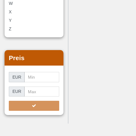
W
X
Y
Z
Preis
EUR
EUR