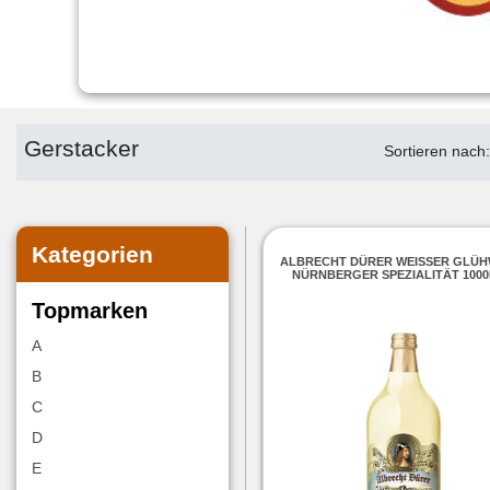
Gerstacker
Sortieren nach
Kategorien
ALBRECHT DÜRER WEISSER GLÜHWE
ÜRNBERGER SPEZIALITÄT 1000
Topmarken
A
B
C
D
E