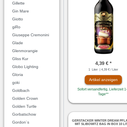
Gillette
Gin Mare
Giotto
giRo
Giuseppe Cremonini
Glade
Glenmorangie
Gliss Kur
4,39 € *
Globo Lighting
1
Liter
| 4,39 € / Liter
Gloria
Artikel anzeigen
goki
Sofort versandfertig, Lieferzeit 1
Goldbach
Tage**
Golden Crown
Golden Turtle
Gorbatschow
GERSTACKER WINTER DREAM PFL
Gordon´s
MIT SLIBOWITZ BAG IN BOX 10 LI