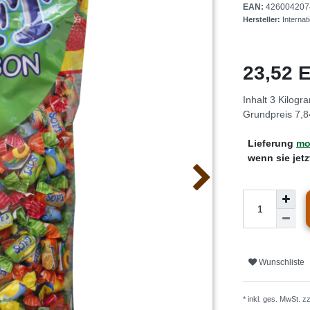
EAN:
426004207
Hersteller:
Interna
23,52
Inhalt
3
Kilogr
Grundpreis
7,8
Lieferung
mo
wenn sie jet
Wunschliste
* inkl. ges. MwSt. z