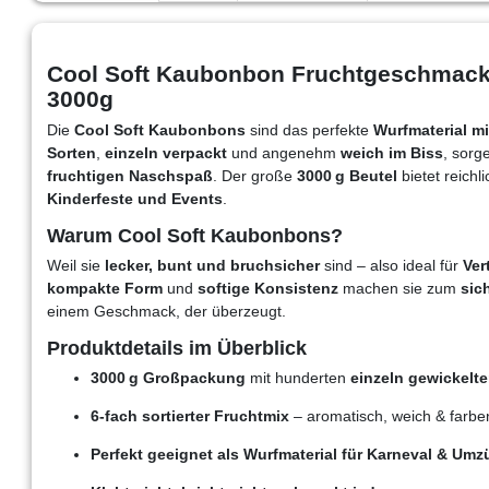
Cool Soft Kaubonbon Fruchtgeschmack 6
3000g
Die
Cool Soft Kaubonbons
sind das perfekte
Wurfmaterial m
Sorten
,
einzeln verpackt
und angenehm
weich im Biss
, sorg
fruchtigen Naschspaß
. Der große
3000 g Beutel
bietet reich
Kinderfeste und Events
.
Warum Cool Soft Kaubonbons?
Weil sie
lecker, bunt und bruchsicher
sind – also ideal für
Ver
kompakte Form
und
softige Konsistenz
machen sie zum
sic
einem Geschmack, der überzeugt.
Produktdetails im Überblick
3000 g Großpackung
mit hunderten
einzeln gewickel
6-fach sortierter Fruchtmix
– aromatisch, weich & farbe
Perfekt geeignet als Wurfmaterial für Karneval & Umz