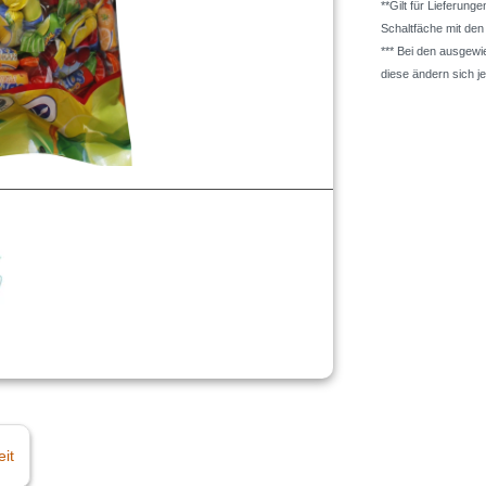
**Gilt für Lieferung
Schaltfäche mit de
*** Bei den ausgew
diese ändern sich j
eit