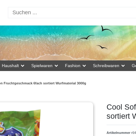
Haushalt
Spielwaren
Fashion
Schreibwaren
G
n Fruchtgeschmack 6fach sortiert Wurfmaterial 3000g
Cool So
sortiert
Artikelnummer
r6