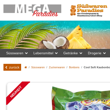
Süsswaren
Lebensmittel
Getränke
Drogerie
zurück
Süsswaren
Zuckerwaren
Bonbons
Cool Soft Kaubonbo
NEUHEIT