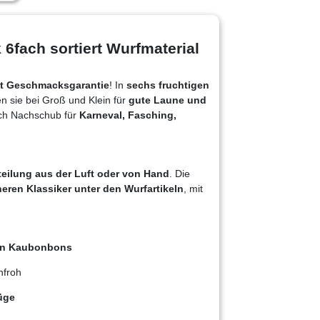
fach sortiert Wurfmaterial
it Geschmacksgarantie
! In
sechs fruchtigen
en sie bei Groß und Klein für
gute Laune und
lich Nachschub für
Karneval, Fasching,
teilung aus der Luft oder von Hand
. Die
heren Klassiker unter den Wurfartikeln
, mit
ten Kaubonbons
nfroh
üge