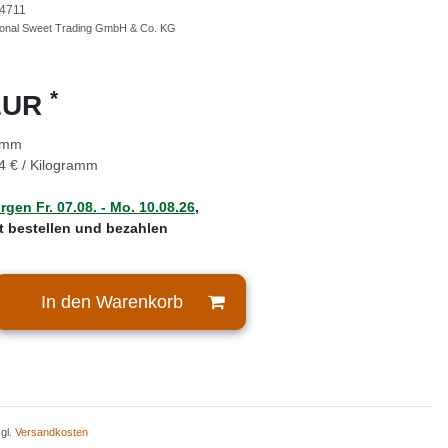
4711
tional Sweet Trading GmbH & Co. KG
*
 EUR
amm
4 € / Kilogramm
rgen
Fr. 07.08.
- Mo. 10.08.26
,
zt bestellen und bezahlen
In den Warenkorb
zgl.
Versandkosten