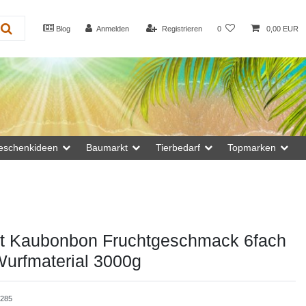
Blog
Anmelden
Registrieren
0
0,00 EUR
eschenkideen
Baumarkt
Tierbedarf
Topmarken
ft Kaubonbon Fruchtgeschmack 6fach
 Wurfmaterial 3000g
4285