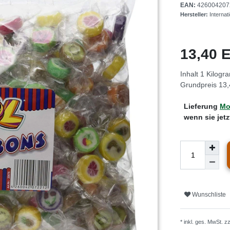
EAN:
426004207
Hersteller:
Interna
13,40
Inhalt
1
Kilogr
Grundpreis
13,
Lieferung
Mo.
wenn sie jet
Wunschliste
* inkl. ges. MwSt. z