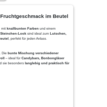
 Fruchtgeschmack im Beutel
s
mit
knallbunten Farben
und einem
m
Steinchen-Look
sind ideal zum
Lutschen,
Beutel
, perfekt für jeden Anlass.
. Die
bunte Mischung verschiedener
oll
– ideal für
Candybars, Bonbongläser
d sie besonders
langlebig und praktisch für