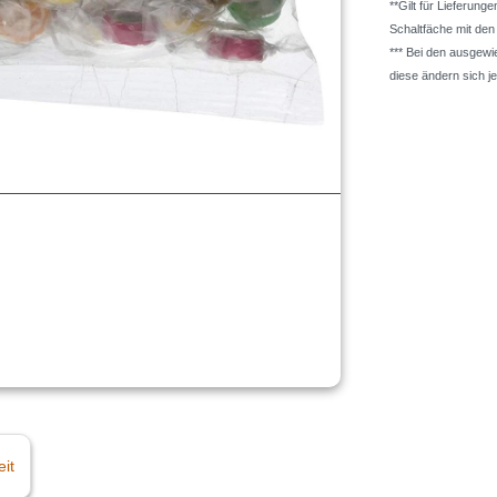
**Gilt für Lieferung
Schaltfäche mit de
*** Bei den ausgew
diese ändern sich j
eit