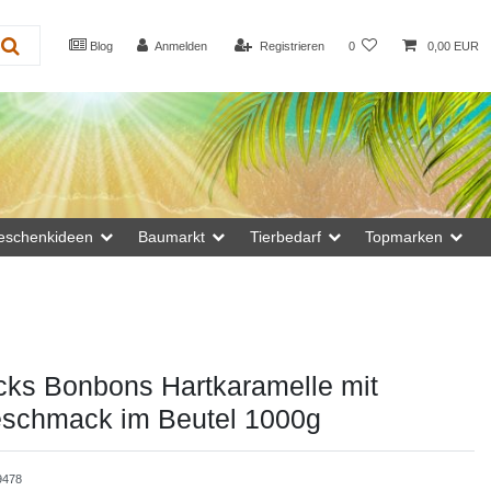
Blog
Anmelden
Registrieren
0
0,00 EUR
eschenkideen
Baumarkt
Tierbedarf
Topmarken
cks Bonbons Hartkaramelle mit
eschmack im Beutel 1000g
9478