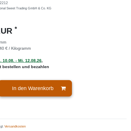
2212
tional Sweet Trading GmbH & Co. KG
*
 EUR
amm
40 € / Kilogramm
 10.08. - Mi. 12.08.26
,
zt bestellen und bezahlen
In den Warenkorb
zgl.
Versandkosten