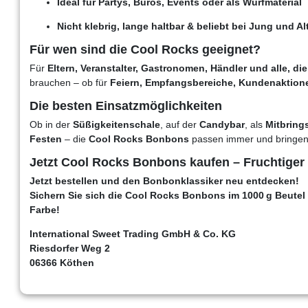
Ideal für Partys, Büros, Events oder als Wurfmaterial
Nicht klebrig, lange haltbar & beliebt bei Jung und Al
Für wen sind die Cool Rocks geeignet?
Für
Eltern, Veranstalter, Gastronomen, Händler und alle, d
brauchen – ob für
Feiern, Empfangsbereiche, Kundenaktione
Die besten Einsatzmöglichkeiten
Ob in der
Süßigkeitenschale
, auf der
Candybar
, als
Mitbring
Festen
– die
Cool Rocks Bonbons
passen immer und bringe
Jetzt Cool Rocks Bonbons kaufen – Fruchtiger 
Jetzt bestellen und den Bonbonklassiker neu entdecken!
Sichern Sie sich die Cool Rocks Bonbons im 1000 g Beutel
Farbe!
International Sweet Trading GmbH & Co. KG
Riesdorfer Weg 2
06366 Köthen