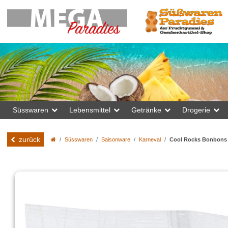
Süsswaren
Lebensmittel
Getränke
Drogerie
zurück
Süsswaren
Saisonware
Karneval
Cool Rocks Bonbons 