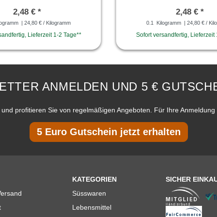
2,48 € *
2,48 € *
logramm
| 24,80 € / Kilogramm
0.1
Kilogramm
| 24,80 € / Ki
sandfertig, Lieferzeit 1-2 Tage**
Sofort versandfertig, Lieferzeit
ETTER ANMELDEN UND 5 € GUTSCHE
und profitieren Sie von regelmäßigen Angeboten. Für Ihre Anmeldung 
5 Euro Gutschein jetzt erhalten
KATEGORIEN
SICHER EINKA
Versand
Süsswaren
t
Lebensmittel