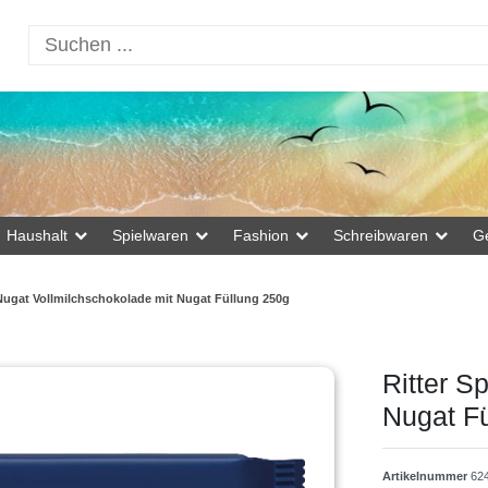
Haushalt
Spielwaren
Fashion
Schreibwaren
G
 Nugat Vollmilchschokolade mit Nugat Füllung 250g
Ritter S
Nugat F
Artikelnummer
62