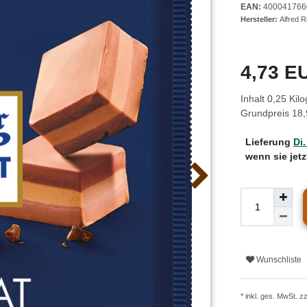
EAN:
400041766
Hersteller:
Alfred 
4,73 
Inhalt
0,25
Kil
Grundpreis
18,
Lieferung
Di.
wenn sie jet
Wunschliste
* inkl. ges. MwSt. z