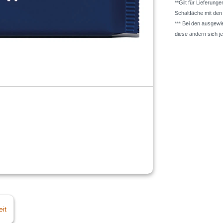
**Gilt für Lieferung
Schaltfäche mit de
*** Bei den ausgew
diese ändern sich j
eit