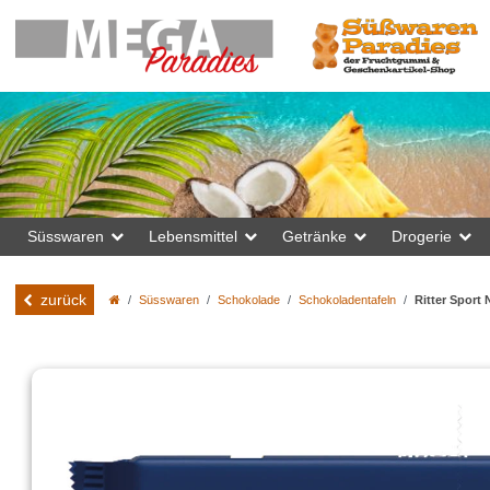
Süsswaren
Lebensmittel
Getränke
Drogerie
zurück
Süsswaren
Schokolade
Schokoladentafeln
Ritter Sport