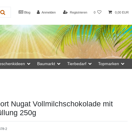
Blog
Anmelden
Registrieren
0
0,00 EUR
eschenkideen
Baumarkt
Tierbedarf
Topmarken
port Nugat Vollmilchschokolade mit
üllung 250g
478-2