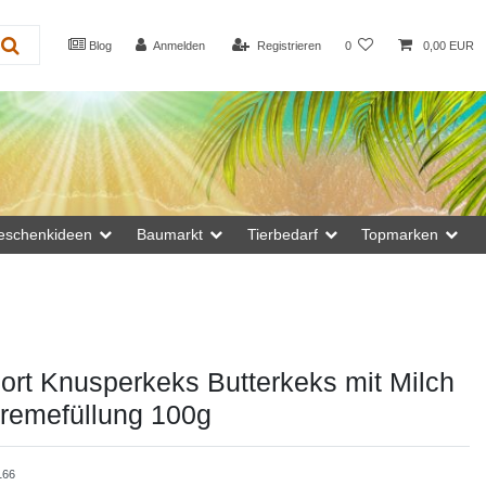
Blog
Anmelden
Registrieren
0
0,00 EUR
eschenkideen
Baumarkt
Tierbedarf
Topmarken
port Knusperkeks Butterkeks mit Milch
remefüllung 100g
166