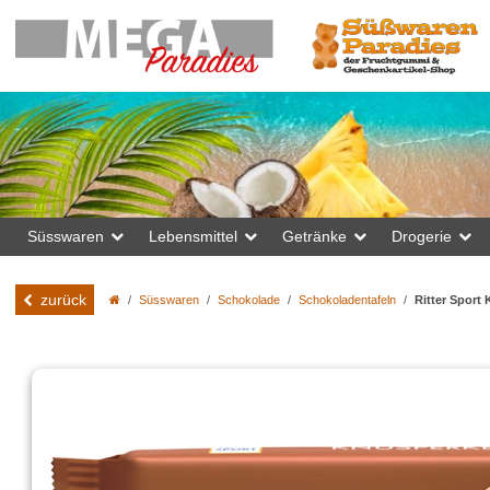
Süsswaren
Lebensmittel
Getränke
Drogerie
zurück
Süsswaren
Schokolade
Schokoladentafeln
Ritter Sport