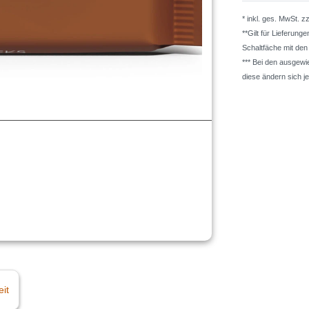
* inkl. ges. MwSt. z
**Gilt für Lieferung
Schaltfäche mit de
*** Bei den ausgew
diese ändern sich j
eit