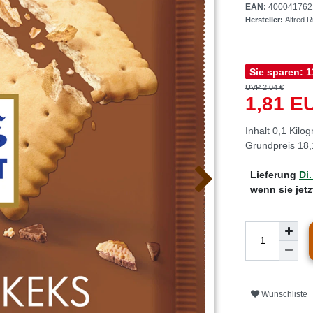
EAN:
400041762
Hersteller:
Alfred 
Sie sparen:
1
UVP 2,04 €
1,81 
Inhalt
0,1
Kilo
Grundpreis
18,
Lieferung
Di.
wenn sie jet
Wunschliste