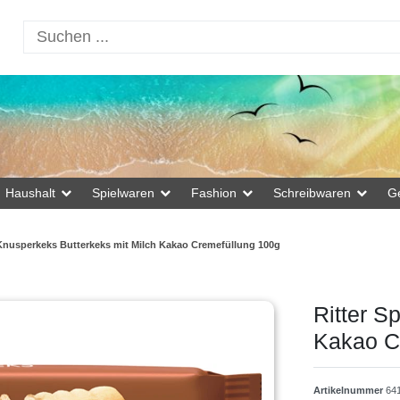
Haushalt
Spielwaren
Fashion
Schreibwaren
G
 Knusperkeks Butterkeks mit Milch Kakao Cremefüllung 100g
Ritter S
Kakao C
Artikelnummer
64