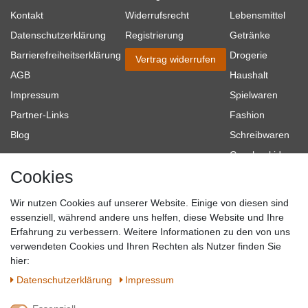
Kontakt
Widerrufsrecht
Lebensmittel
Datenschutzerklärung
Registrierung
Getränke
Barrierefreiheitserklärung
Drogerie
Vertrag widerrufen
AGB
Haushalt
Impressum
Spielwaren
Partner-Links
Fashion
Blog
Schreibwaren
Geschenkideen
Cookies
Baumarkt
Tierbedarf
Wir nutzen Cookies auf unserer Website. Einige von diesen sind
Topmarken
essenziell, während andere uns helfen, diese Website und Ihre
Erfahrung zu verbessern. Weitere Informationen zu den von uns
SICHER EINKAUFEN
WIR AKZEPTIEREN
verwendeten Cookies und Ihren Rechten als Nutzer finden Sie
hier:
Daten­schutz­erklärung
Impressum