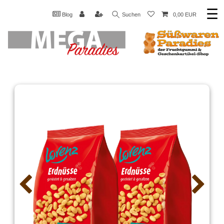
☰
Blog
Suchen
0,00 EUR