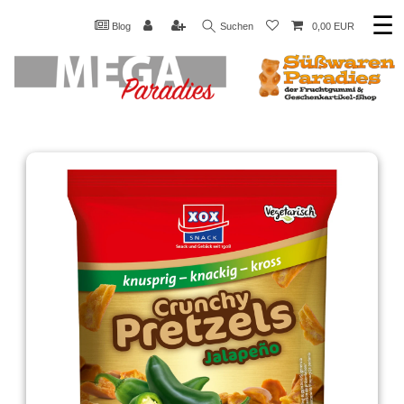
☰
Blog
Suchen
0,00 EUR