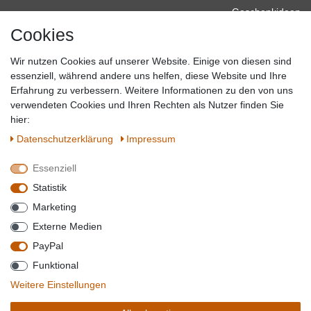
Geschenkideen
Cookies
Baumarkt
Tierbedarf
Wir nutzen Cookies auf unserer Website. Einige von diesen sind
Topmarken
essenziell, während andere uns helfen, diese Website und Ihre
Erfahrung zu verbessern. Weitere Informationen zu den von uns
SICHER EINKAUFEN
WIR AKZEPTIEREN
verwendeten Cookies und Ihren Rechten als Nutzer finden Sie
hier:
Daten­schutz­erklärung
Impressum
Essenziell
QUALITÄT
Statistik
WIR VERSENDEN MIT
Marketing
BESUCHEN SIE UNS AUF
Externe Medien
PayPal
Funktional
*Alle Preise verstehen sich inkl. MwSt. zzgl. Versandkosten. **Gilt für Lieferungen
Weitere Einstellungen
innerhalb deutschlands, Lieferzeiten für andere Länder entnehmen Sie bitte der
Schaltfäche mit den
Versandinformationen
. *** Bei den ausgewiesenen Versandkosten