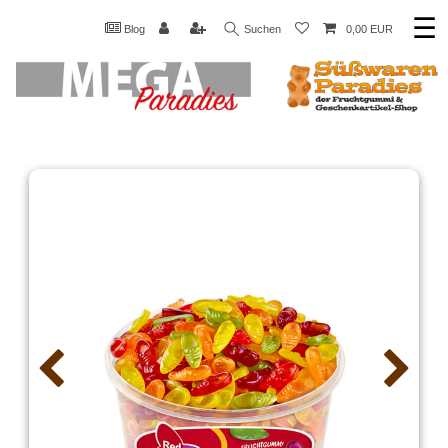
☰
Blog
Suchen
0,00 EUR