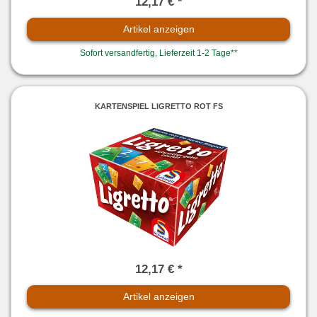
12,17 € *
Artikel anzeigen
Sofort versandfertig, Lieferzeit 1-2 Tage**
KARTENSPIEL LIGRETTO ROT FS
12,17 € *
Artikel anzeigen