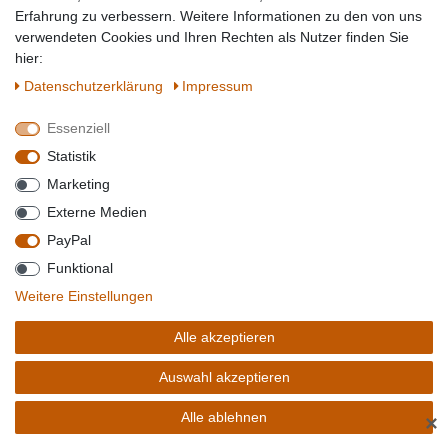
Artikel anzeigen
Erfahrung zu verbessern. Weitere Informationen zu den von uns
Sofort versandfertig, Lieferzeit 1-2 Tage**
verwendeten Cookies und Ihren Rechten als Nutzer finden Sie
hier:
Daten­schutz­erklärung
Impressum
KOSMOS SPIEL WELCHER DINO LEUCHTET DA?
Essenziell
Statistik
Marketing
Externe Medien
PayPal
Funktional
Weitere Einstellungen
Alle akzeptieren
9,61 € *
Auswahl akzeptieren
Artikel anzeigen
Sofort versandfertig, Lieferzeit 1-2 Tage**
Alle ablehnen
✕