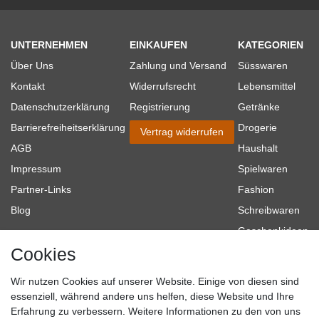
UNTERNEHMEN
EINKAUFEN
KATEGORIEN
Über Uns
Zahlung und Versand
Süsswaren
Kontakt
Widerrufsrecht
Lebensmittel
Datenschutzerklärung
Registrierung
Getränke
Barrierefreiheitserklärung
Drogerie
Vertrag widerrufen
AGB
Haushalt
Impressum
Spielwaren
Partner-Links
Fashion
Blog
Schreibwaren
Geschenkideen
Cookies
Baumarkt
Tierbedarf
Wir nutzen Cookies auf unserer Website. Einige von diesen sind
Topmarken
essenziell, während andere uns helfen, diese Website und Ihre
Erfahrung zu verbessern. Weitere Informationen zu den von uns
SICHER EINKAUFEN
WIR AKZEPTIEREN