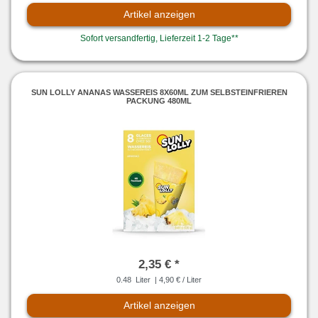
Artikel anzeigen
Sofort versandfertig, Lieferzeit 1-2 Tage**
SUN LOLLY ANANAS WASSEREIS 8X60ML ZUM SELBSTEINFRIEREN
PACKUNG 480ML
2,35 € *
0.48
Liter
| 4,90 € / Liter
Artikel anzeigen