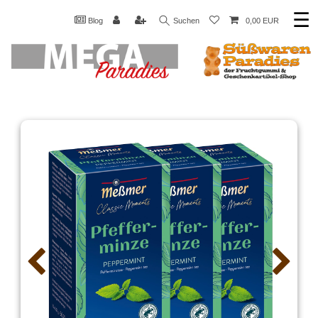
☰
Blog
Suchen
0,00 EUR