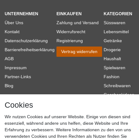
UNTERNEHMEN
EINKAUFEN
KATEGORIEN
Über Uns
Zahlung und Versand
Süsswaren
Kontakt
Widerrufsrecht
Lebensmittel
Datenschutzerklärung
Registrierung
Getränke
Barrierefreiheitserklärung
Drogerie
Vertrag widerrufen
AGB
Haushalt
Impressum
Spielwaren
Partner-Links
Fashion
Blog
Schreibwaren
Geschenkideen
Cookies
Baumarkt
Tierbedarf
Wir nutzen Cookies auf unserer Website. Einige von diesen sind
Topmarken
essenziell, während andere uns helfen, diese Website und Ihre
Erfahrung zu verbessern. Weitere Informationen zu den von uns
SICHER EINKAUFEN
WIR AKZEPTIEREN
verwendeten Cookies und Ihren Rechten als Nutzer finden Sie