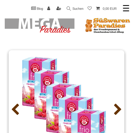
☰
Blog
Suchen
0,00 EUR