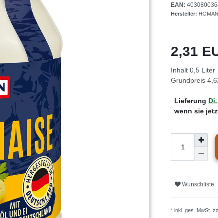
EAN:
403080036
Hersteller:
HOMANN
2,31 
Inhalt
0,5
Liter
Grundpreis
4,6
Lieferung
Di.
wenn sie jet
Wunschliste
* inkl. ges. MwSt. z