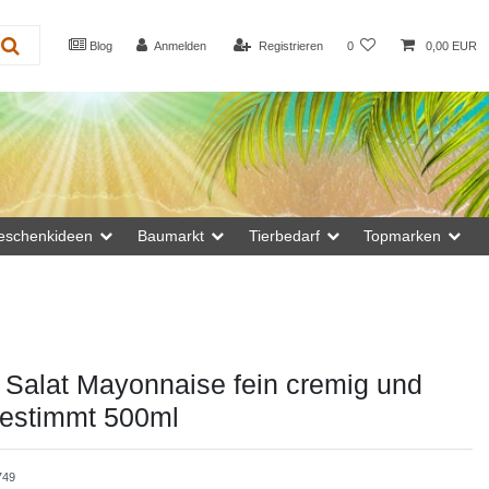
Blog
Anmelden
Registrieren
0
0,00 EUR
eschenkideen
Baumarkt
Tierbedarf
Topmarken
Salat Mayonnaise fein cremig und
gestimmt 500ml
749