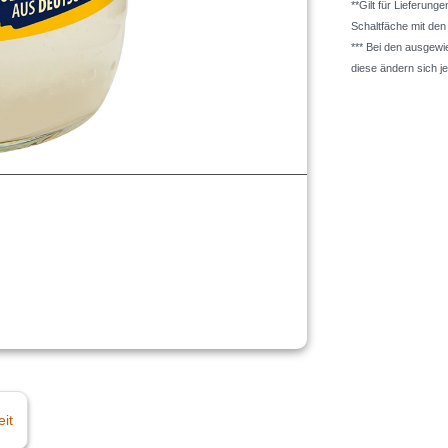
**Gilt für Lieferung
Schaltfäche mit de
*** Bei den ausgew
diese ändern sich j
eit