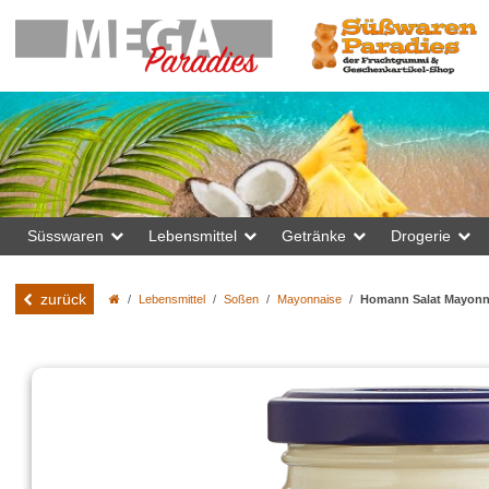
Süsswaren
Lebensmittel
Getränke
Drogerie
zurück
Lebensmittel
Soßen
Mayonnaise
Homann Salat Mayonna