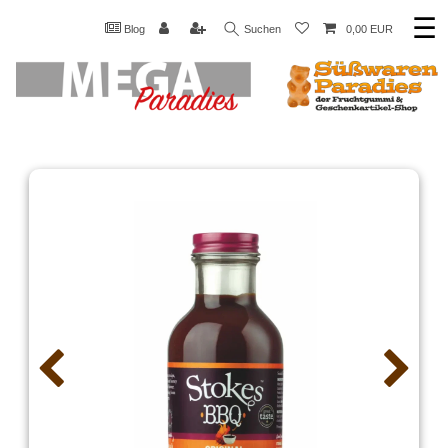
☰
Blog
Suchen
0,00 EUR