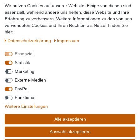
Tierbedarf
Wir nutzen Cookies auf unserer Website. Einige von diesen sind
Topmarken
essenziell, während andere uns helfen, diese Website und Ihre
Erfahrung zu verbessern. Weitere Informationen zu den von uns
SICHER EINKAUFEN
WIR AKZEPTIEREN
verwendeten Cookies und Ihren Rechten als Nutzer finden Sie
hier:
Daten­schutz­erklärung
Impressum
Essenziell
QUALITÄT
Statistik
WIR VERSENDEN MIT
Marketing
BESUCHEN SIE UNS AUF
Externe Medien
PayPal
Funktional
*Alle Preise verstehen sich inkl. MwSt. zzgl. Versandkosten. **Gilt für Lieferungen
Weitere Einstellungen
innerhalb deutschlands, Lieferzeiten für andere Länder entnehmen Sie bitte der
Schaltfäche mit den
Versandinformationen
. *** Bei den ausgewiesenen Versandkosten
Alle akzeptieren
handelt es sich um die Standard
Versandkosten
für Deutschland, diese ändern sich je
nach Auswahl Ihres Lieferlandes.
Auswahl akzeptieren
Copyright 2020 © Mega-Paradies GmbH | Alle Rechte vorbehalten.