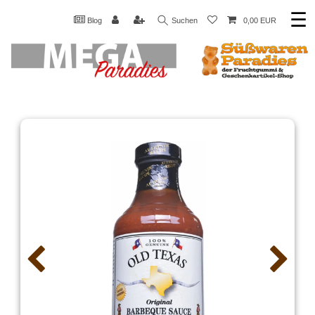
☰
Blog
Suchen
0,00 EUR