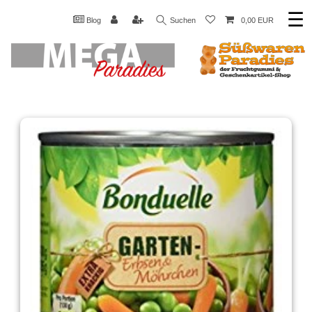
☰
Blog
Suchen
0,00 EUR