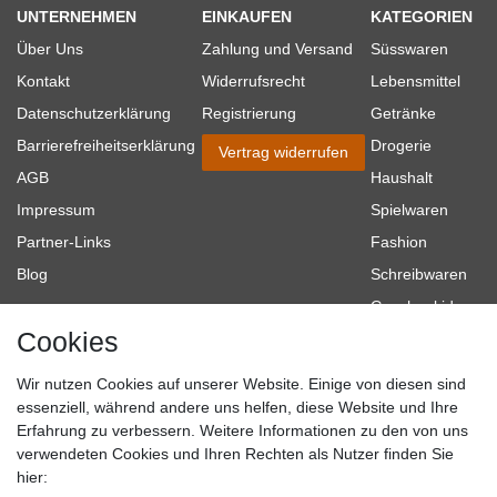
UNTERNEHMEN
EINKAUFEN
KATEGORIEN
Über Uns
Zahlung und Versand
Süsswaren
Kontakt
Widerrufsrecht
Lebensmittel
Datenschutzerklärung
Registrierung
Getränke
Barrierefreiheitserklärung
Drogerie
Vertrag widerrufen
AGB
Haushalt
Impressum
Spielwaren
Partner-Links
Fashion
Blog
Schreibwaren
Geschenkideen
Cookies
Baumarkt
Tierbedarf
Wir nutzen Cookies auf unserer Website. Einige von diesen sind
Topmarken
essenziell, während andere uns helfen, diese Website und Ihre
Erfahrung zu verbessern. Weitere Informationen zu den von uns
SICHER EINKAUFEN
WIR AKZEPTIEREN
verwendeten Cookies und Ihren Rechten als Nutzer finden Sie
hier: