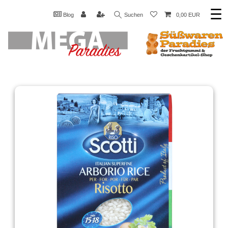
☰
Blog
Suchen
0,00 EUR