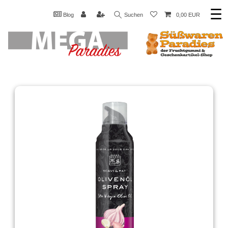
☰
Blog
Suchen
0,00 EUR