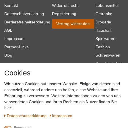
Kontakt
Widerrufsrecht
Lebensmittel
Datenschutzerklärung
Registrierung
Getränke
Barrierefreiheitserklärung
Drogerie
Vertrag widerrufen
AGB
Haushalt
Impressum
Spielwaren
Partner-Links
Fashion
Blog
Schreibwaren
Geschenkideen
Cookies
Baumarkt
Tierbedarf
Wir nutzen Cookies auf unserer Website. Einige von diesen sind
Topmarken
essenziell, während andere uns helfen, diese Website und Ihre
Erfahrung zu verbessern. Weitere Informationen zu den von uns
SICHER EINKAUFEN
WIR AKZEPTIEREN
verwendeten Cookies und Ihren Rechten als Nutzer finden Sie
hier:
Daten­schutz­erklärung
Impressum
Essenziell