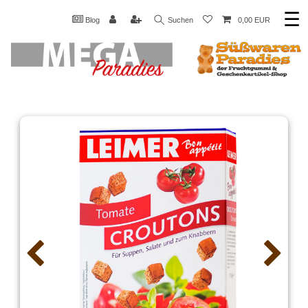
☰
Blog
Suchen
0,00 EUR