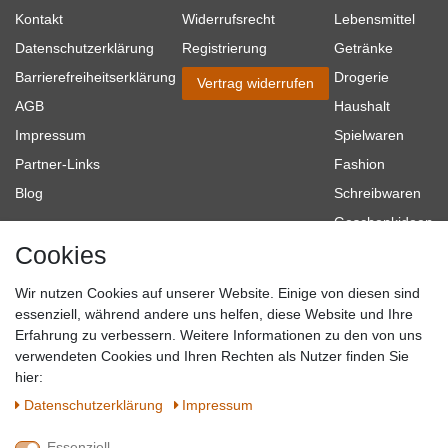
Kontakt
Widerrufsrecht
Lebensmittel
Datenschutzerklärung
Registrierung
Getränke
Barrierefreiheitserklärung
Drogerie
Vertrag widerrufen
AGB
Haushalt
Impressum
Spielwaren
Partner-Links
Fashion
Blog
Schreibwaren
Geschenkideen
Cookies
Baumarkt
Tierbedarf
Wir nutzen Cookies auf unserer Website. Einige von diesen sind
Topmarken
essenziell, während andere uns helfen, diese Website und Ihre
Erfahrung zu verbessern. Weitere Informationen zu den von uns
SICHER EINKAUFEN
WIR AKZEPTIEREN
verwendeten Cookies und Ihren Rechten als Nutzer finden Sie
hier:
Daten­schutz­erklärung
Impressum
Essenziell