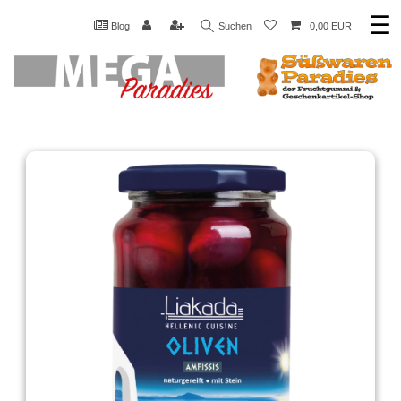
☰
Blog
Suchen
0,00 EUR