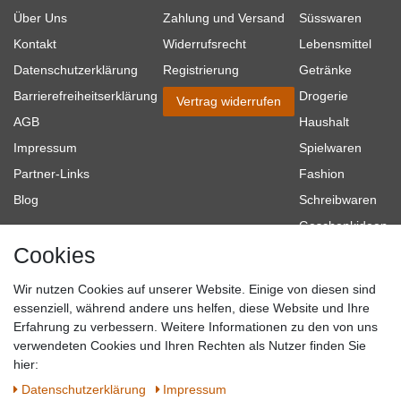
Über Uns
Zahlung und Versand
Süsswaren
Kontakt
Widerrufsrecht
Lebensmittel
Datenschutzerklärung
Registrierung
Getränke
Barrierefreiheitserklärung
Drogerie
Vertrag widerrufen
AGB
Haushalt
Impressum
Spielwaren
Partner-Links
Fashion
Blog
Schreibwaren
Geschenkideen
Cookies
Baumarkt
Tierbedarf
Wir nutzen Cookies auf unserer Website. Einige von diesen sind
Topmarken
essenziell, während andere uns helfen, diese Website und Ihre
Erfahrung zu verbessern. Weitere Informationen zu den von uns
SICHER EINKAUFEN
WIR AKZEPTIEREN
verwendeten Cookies und Ihren Rechten als Nutzer finden Sie
hier:
Daten­schutz­erklärung
Impressum