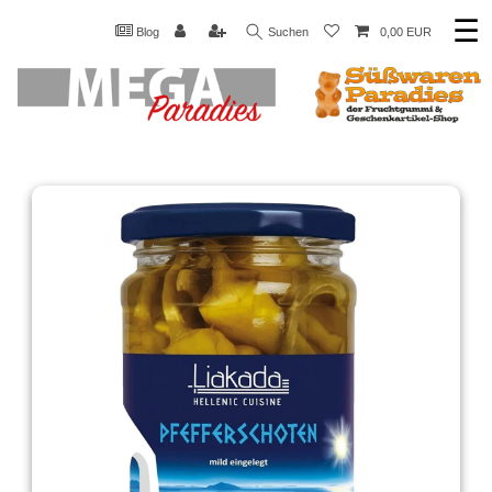
☰
Blog
Suchen
0,00 EUR