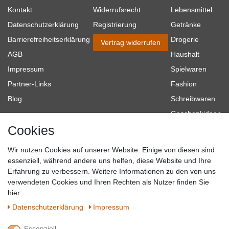
Kontakt
Widerrufsrecht
Lebensmittel
Datenschutzerklärung
Registrierung
Getränke
Barrierefreiheitserklärung
Drogerie
Vertrag widerrufen
AGB
Haushalt
Impressum
Spielwaren
Partner-Links
Fashion
Blog
Schreibwaren
Geschenkideen
Cookies
Baumarkt
Tierbedarf
Wir nutzen Cookies auf unserer Website. Einige von diesen sind
Topmarken
essenziell, während andere uns helfen, diese Website und Ihre
Erfahrung zu verbessern. Weitere Informationen zu den von uns
SICHER EINKAUFEN
WIR AKZEPTIEREN
verwendeten Cookies und Ihren Rechten als Nutzer finden Sie
hier:
Daten­schutz­erklärung
Impressum
Essenziell