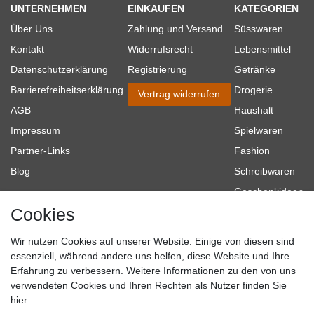
UNTERNEHMEN
EINKAUFEN
KATEGORIEN
Über Uns
Zahlung und Versand
Süsswaren
Kontakt
Widerrufsrecht
Lebensmittel
Datenschutzerklärung
Registrierung
Getränke
Barrierefreiheitserklärung
Drogerie
Vertrag widerrufen
AGB
Haushalt
Impressum
Spielwaren
Partner-Links
Fashion
Blog
Schreibwaren
Geschenkideen
Cookies
Baumarkt
Tierbedarf
Wir nutzen Cookies auf unserer Website. Einige von diesen sind
Topmarken
essenziell, während andere uns helfen, diese Website und Ihre
Erfahrung zu verbessern. Weitere Informationen zu den von uns
SICHER EINKAUFEN
WIR AKZEPTIEREN
verwendeten Cookies und Ihren Rechten als Nutzer finden Sie
hier: