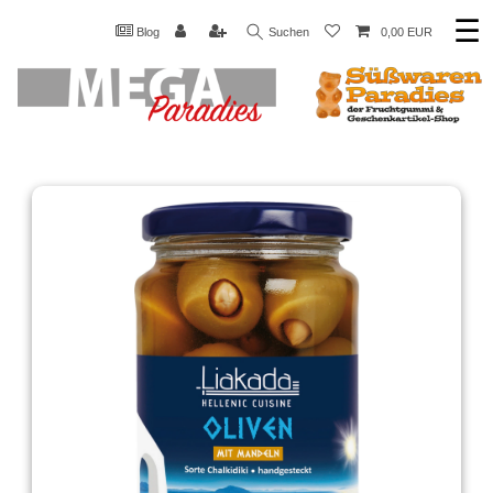
☰
Blog
Suchen
0,00 EUR