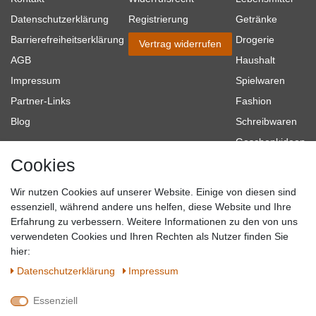
Datenschutzerklärung
Registrierung
Getränke
Barrierefreiheitserklärung
Drogerie
Vertrag widerrufen
AGB
Haushalt
Impressum
Spielwaren
Partner-Links
Fashion
Blog
Schreibwaren
Geschenkideen
Cookies
Baumarkt
Tierbedarf
Wir nutzen Cookies auf unserer Website. Einige von diesen sind
Topmarken
essenziell, während andere uns helfen, diese Website und Ihre
Erfahrung zu verbessern. Weitere Informationen zu den von uns
SICHER EINKAUFEN
WIR AKZEPTIEREN
verwendeten Cookies und Ihren Rechten als Nutzer finden Sie
hier:
Daten­schutz­erklärung
Impressum
Essenziell
QUALITÄT