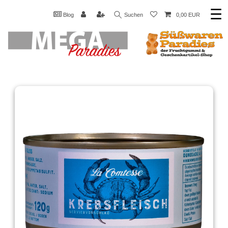
☰
Blog
Suchen
0,00 EUR