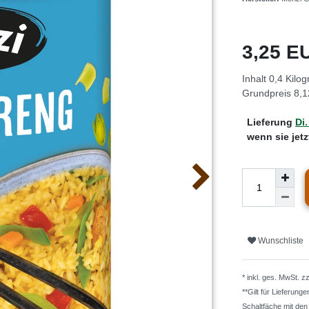
3,25 
Inhalt
0,4
Kilo
Grundpreis
8,1
Lieferung
Di.
wenn sie jet
Wunschliste
* inkl. ges. MwSt. z
**Gilt für Lieferung
Schaltfäche mit de