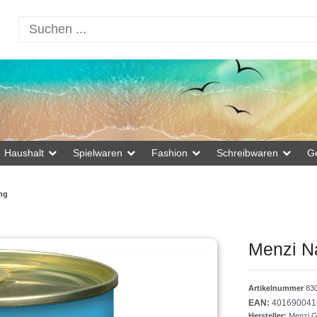
Haushalt
Spielwaren
Fashion
Schreibwaren
G
ng
Menzi N
Artikelnummer
83
EAN:
401690041
Hersteller:
Menzi 