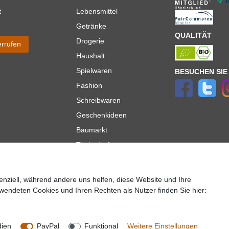
t
Lebensmittel
Getränke
QUALITÄT
Drogerie
errufen
Haushalt
Spielwaren
BESUCHEN SIE
Fashion
Schreibwaren
Geschenkideen
Baumarkt
Tierbedarf
Topmarken
enziell, während andere uns helfen, diese Website und Ihre
ür Lieferungen innerhalb deutschlands, Lieferzeiten für andere Länder entnehmen Sie bitte der
wendeten Cookies und Ihren Rechten als Nutzer finden Sie hier:
lt es sich um die Standard
Versandkosten
für Deutschland, diese ändern sich je nach Auswah
Copyright 2020 © Mega-Paradies GmbH | Alle Rechte vorbehalten.
dien
PayPal
Funktional
Weitere Einstellungen