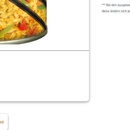
*** Bei den ausgew
diese ändern sich j
eit