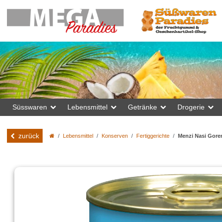
Süsswaren
Lebensmittel
Getränke
Drogerie
zurück
Lebensmittel
Konserven
Fertiggerichte
Menzi Nasi Gore