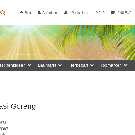
Blog
Anmelden
Registrieren
0
0,00 EUR
eschenkideen
Baumarkt
Tierbedarf
Topmarken
asi Goreng
0873
8087
GmbH