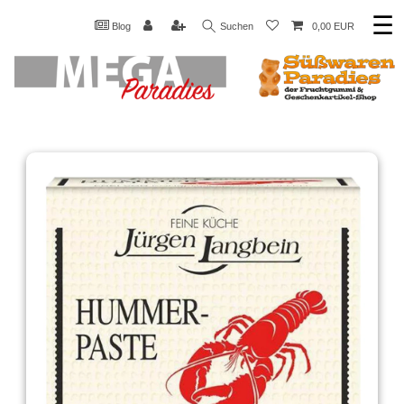
☰
Blog
Suchen
0,00 EUR