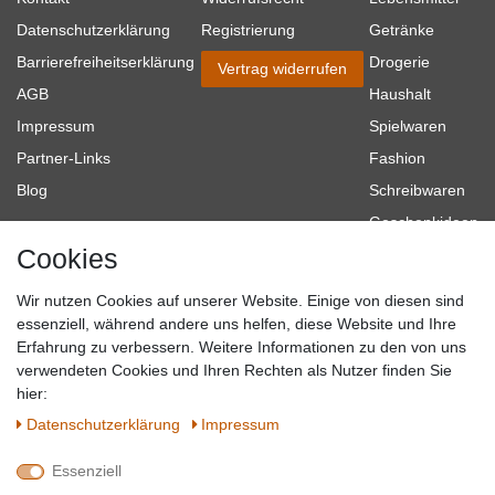
Datenschutzerklärung
Registrierung
Getränke
Barrierefreiheitserklärung
Drogerie
Vertrag widerrufen
AGB
Haushalt
Impressum
Spielwaren
Partner-Links
Fashion
Blog
Schreibwaren
Geschenkideen
Cookies
Baumarkt
Tierbedarf
Wir nutzen Cookies auf unserer Website. Einige von diesen sind
Topmarken
essenziell, während andere uns helfen, diese Website und Ihre
Erfahrung zu verbessern. Weitere Informationen zu den von uns
SICHER EINKAUFEN
WIR AKZEPTIEREN
verwendeten Cookies und Ihren Rechten als Nutzer finden Sie
hier:
Daten­schutz­erklärung
Impressum
Essenziell
QUALITÄT