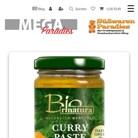
☰
Blog
Suchen
0,00 EUR