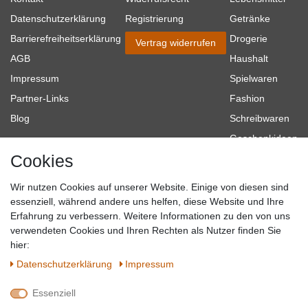
Datenschutzerklärung
Registrierung
Getränke
Barrierefreiheitserklärung
Drogerie
Vertrag widerrufen
AGB
Haushalt
Impressum
Spielwaren
Partner-Links
Fashion
Blog
Schreibwaren
Geschenkideen
Cookies
Baumarkt
Tierbedarf
Wir nutzen Cookies auf unserer Website. Einige von diesen sind
Topmarken
essenziell, während andere uns helfen, diese Website und Ihre
Erfahrung zu verbessern. Weitere Informationen zu den von uns
SICHER EINKAUFEN
WIR AKZEPTIEREN
verwendeten Cookies und Ihren Rechten als Nutzer finden Sie
hier:
Daten­schutz­erklärung
Impressum
Essenziell
QUALITÄT