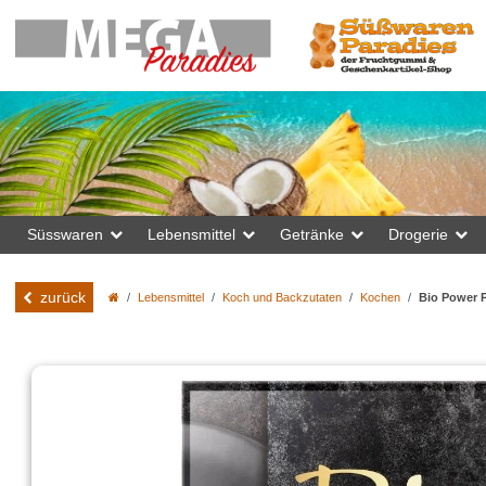
Süsswaren
Lebensmittel
Getränke
Drogerie
zurück
Lebensmittel
Koch und Backzutaten
Kochen
Bio Power P