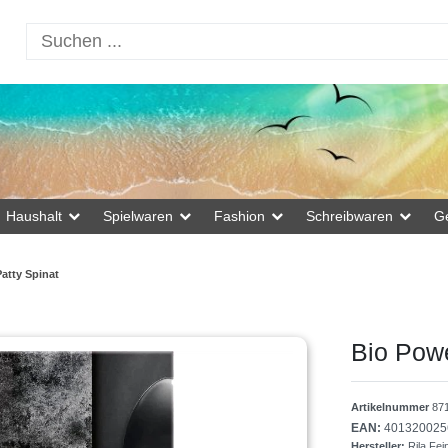
Haushalt
Spielwaren
Fashion
Schreibwaren
G
atty Spinat
Bio Powe
Artikelnummer
87
EAN:
401320025
Hersteller:
Rila Fe