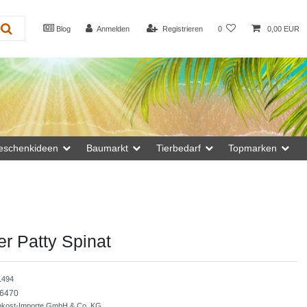
Blog
Anmelden
Registrieren
0
0,00 EUR
eschenkideen
Baumarkt
Tierbedarf
Topmarken
r Patty Spinat
1494
6470
inkost-Importe GmbH & Co. KG