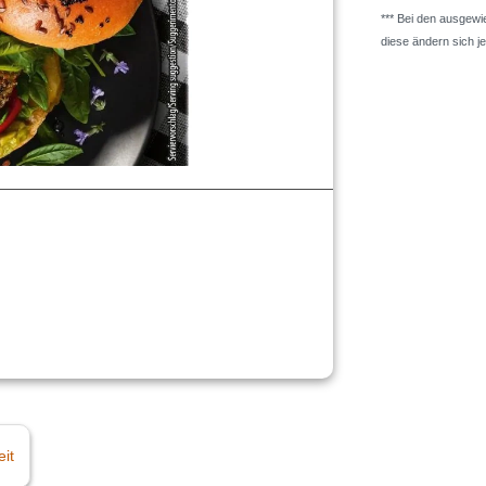
*** Bei den ausgew
diese ändern sich j
eit