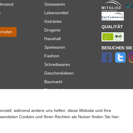
Versand
Süsswaren
t
Lebensmittel
Getränke
QUALITÄT
Drogerie
errufen
Haushalt
Spielwaren
BESUCHEN SIE
Fashion
Schreibwaren
Geschenkideen
Baumarkt
Tierbedarf
Topmarken
enziell, während andere uns helfen, diese Website und Ihre
ür Lieferungen innerhalb deutschlands, Lieferzeiten für andere Länder entnehmen Sie bitte der
wendeten Cookies und Ihren Rechten als Nutzer finden Sie hier:
lt es sich um die Standard
Versandkosten
für Deutschland, diese ändern sich je nach Auswah
Copyright 2020 © Mega-Paradies GmbH | Alle Rechte vorbehalten.