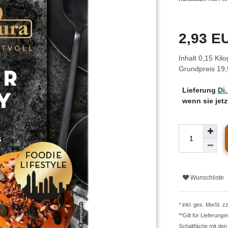
2,93 
Inhalt
0,15
Kil
Grundpreis
19,
Lieferung
Di.
wenn sie jet
Wunschliste
* inkl. ges. MwSt. z
**Gilt für Lieferung
Schaltfäche mit de