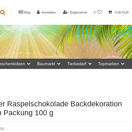
Blog
Anmelden
Registrieren
0
0,00 EUR
eschenkideen
Baumarkt
Tierbedarf
Topmarken
ker Raspelschokolade Backdekoration
h Packung 100 g
231