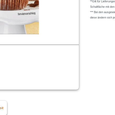
**Gilt für Lieferung
Schaltfäche mit de
*** Bei den ausgew
diese ändern sich j
eit