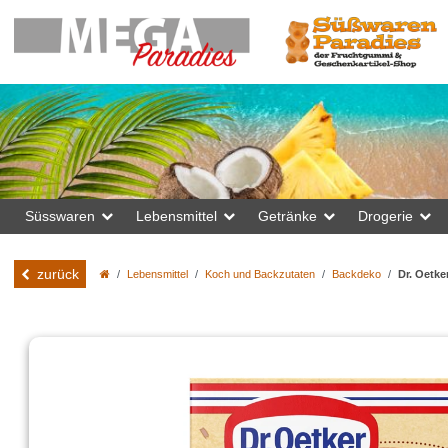
Süsswaren
Lebensmittel
Getränke
Drogerie
zurück
Lebensmittel
Koch und Backzutaten
Backdeko
Dr. Oetk