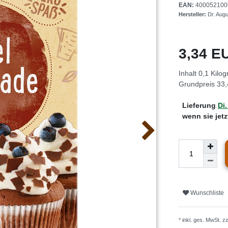
EAN:
400052100
Hersteller:
Dr. Aug
3,34 
Inhalt
0,1
Kilo
Grundpreis
33,
Lieferung
Di.
wenn sie jet
Wunschliste
* inkl. ges. MwSt. z