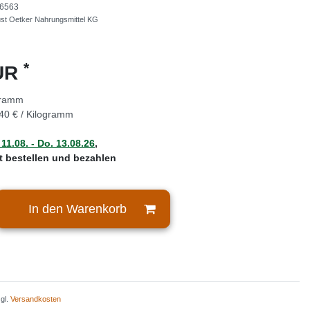
6563
ust Oetker Nahrungsmittel KG
*
EUR
gramm
40 € / Kilogramm
 11.08. - Do. 13.08.26
,
zt bestellen und bezahlen
In den Warenkorb
zgl.
Versandkosten