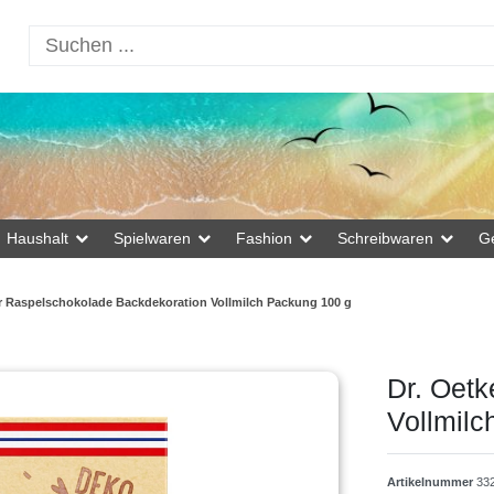
Haushalt
Spielwaren
Fashion
Schreibwaren
G
er Raspelschokolade Backdekoration Vollmilch Packung 100 g
Dr. Oet
Vollmilc
Artikelnummer
33