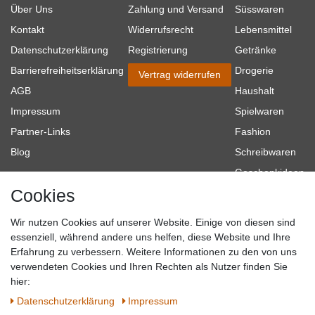
Über Uns
Zahlung und Versand
Süsswaren
Kontakt
Widerrufsrecht
Lebensmittel
Datenschutzerklärung
Registrierung
Getränke
Barrierefreiheitserklärung
Drogerie
Vertrag widerrufen
AGB
Haushalt
Impressum
Spielwaren
Partner-Links
Fashion
Blog
Schreibwaren
Geschenkideen
Cookies
Baumarkt
Tierbedarf
Wir nutzen Cookies auf unserer Website. Einige von diesen sind
Topmarken
essenziell, während andere uns helfen, diese Website und Ihre
Erfahrung zu verbessern. Weitere Informationen zu den von uns
SICHER EINKAUFEN
WIR AKZEPTIEREN
verwendeten Cookies und Ihren Rechten als Nutzer finden Sie
hier:
Daten­schutz­erklärung
Impressum