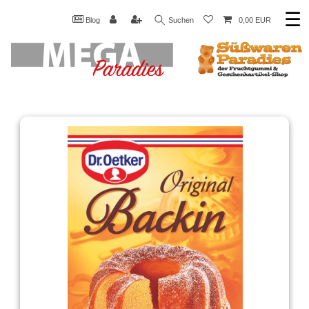
☰
Blog
Suchen
0,00 EUR