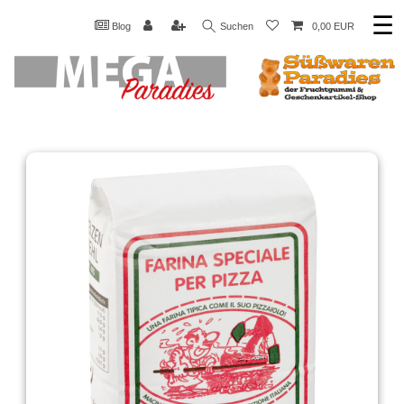
☰
Blog
Suchen
0,00 EUR