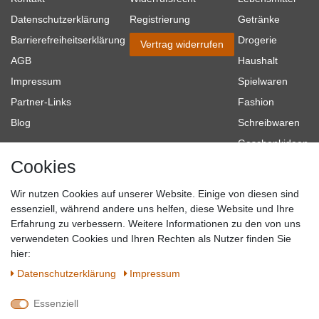
Datenschutzerklärung
Registrierung
Getränke
Barrierefreiheitserklärung
Drogerie
Vertrag widerrufen
AGB
Haushalt
Impressum
Spielwaren
Partner-Links
Fashion
Blog
Schreibwaren
Geschenkideen
Cookies
Baumarkt
Tierbedarf
Wir nutzen Cookies auf unserer Website. Einige von diesen sind
Topmarken
essenziell, während andere uns helfen, diese Website und Ihre
Erfahrung zu verbessern. Weitere Informationen zu den von uns
SICHER EINKAUFEN
WIR AKZEPTIEREN
verwendeten Cookies und Ihren Rechten als Nutzer finden Sie
hier:
Daten­schutz­erklärung
Impressum
Essenziell
QUALITÄT