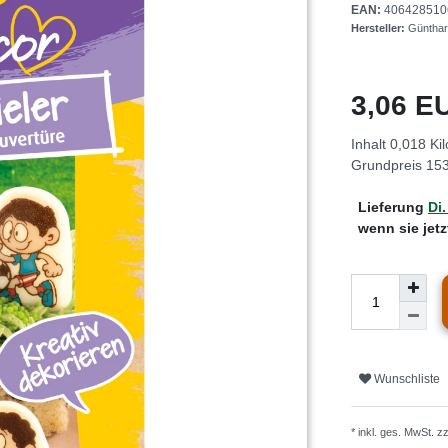
EAN:
406428510
Hersteller:
Günthar
3,06 
Inhalt
0,018
Ki
Grundpreis
153
Lieferung
Di.
wenn sie jet
Wunschliste
* inkl. ges. MwSt. z