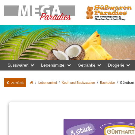
Süsswaren
Lebensmittel
Getränke
Drogerie
zurück
Lebensmittel
Koch und Backzutaten
Backdeko
Günthart