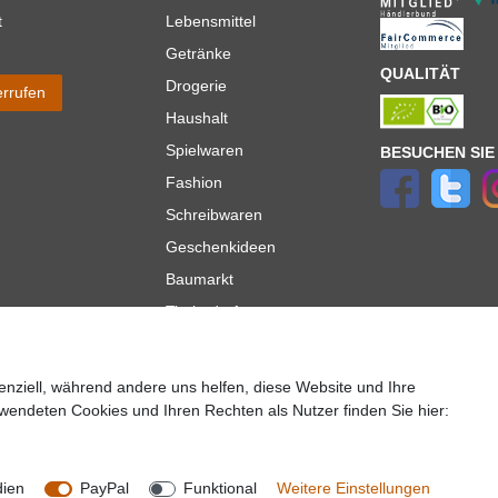
t
Lebensmittel
Getränke
QUALITÄT
Drogerie
errufen
Haushalt
Spielwaren
BESUCHEN SIE
Fashion
Schreibwaren
Geschenkideen
Baumarkt
Tierbedarf
Topmarken
enziell, während andere uns helfen, diese Website und Ihre
ür Lieferungen innerhalb deutschlands, Lieferzeiten für andere Länder entnehmen Sie bitte der
wendeten Cookies und Ihren Rechten als Nutzer finden Sie hier:
lt es sich um die Standard
Versandkosten
für Deutschland, diese ändern sich je nach Auswah
Copyright 2020 © Mega-Paradies GmbH | Alle Rechte vorbehalten.
dien
PayPal
Funktional
Weitere Einstellungen