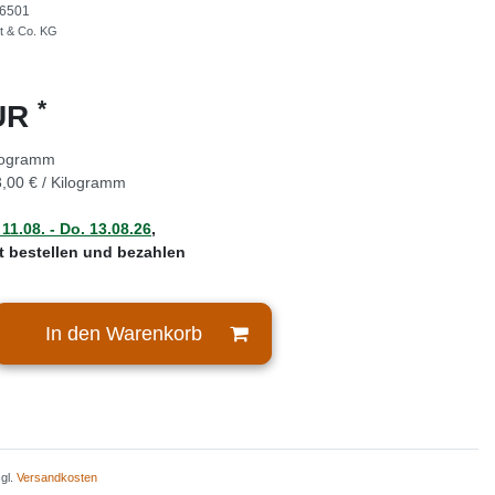
6501
t & Co. KG
*
EUR
logramm
,00 € / Kilogramm
 11.08. - Do. 13.08.26
,
zt bestellen und bezahlen
In den Warenkorb
zgl.
Versandkosten