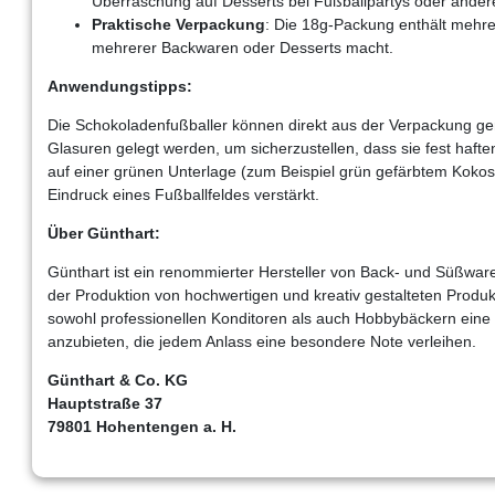
Überraschung auf Desserts bei Fußballpartys oder andere
Praktische Verpackung
: Die 18g-Packung enthält mehrer
mehrerer Backwaren oder Desserts macht.
Anwendungstipps:
Die Schokoladenfußballer können direkt aus der Verpackung gen
Glasuren gelegt werden, um sicherzustellen, dass sie fest hafte
auf einer grünen Unterlage (zum Beispiel grün gefärbtem Kokos
Eindruck eines Fußballfeldes verstärkt.
Über Günthart:
Günthart ist ein renommierter Hersteller von Back- und Süßware
der Produktion von hochwertigen und kreativ gestalteten Produ
sowohl professionellen Konditoren als auch Hobbybäckern eine 
anzubieten, die jedem Anlass eine besondere Note verleihen.
Günthart & Co. KG
Hauptstraße 37
79801 Hohentengen a. H.