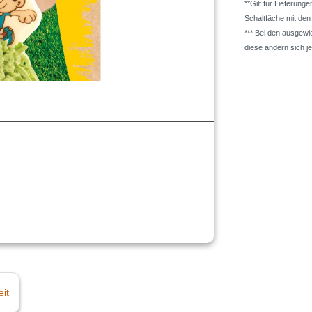
**Gilt für Lieferung
Schaltfäche mit de
*** Bei den ausgew
diese ändern sich j
eit