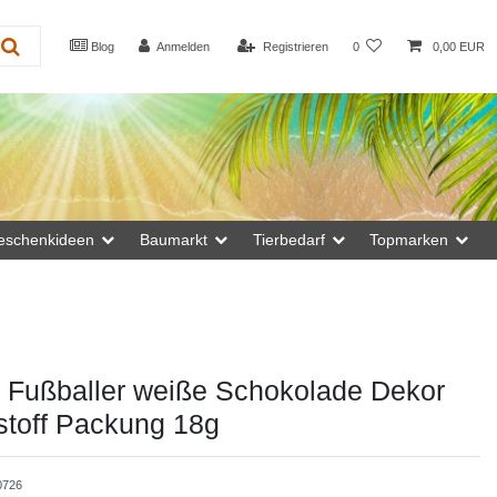
Blog
Anmelden
Registrieren
0
0,00 EUR
eschenkideen
Baumarkt
Tierbedarf
Topmarken
t Fußballer weiße Schokolade Dekor
stoff Packung 18g
0726