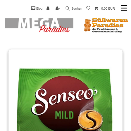
☰
Blog
Suchen
0,00 EUR