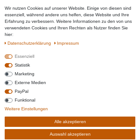
Tierbedarf
Wir nutzen Cookies auf unserer Website. Einige von diesen sind
Topmarken
essenziell, während andere uns helfen, diese Website und Ihre
Erfahrung zu verbessern. Weitere Informationen zu den von uns
SICHER EINKAUFEN
WIR AKZEPTIEREN
verwendeten Cookies und Ihren Rechten als Nutzer finden Sie
hier:
Daten­schutz­erklärung
Impressum
Essenziell
QUALITÄT
Statistik
WIR VERSENDEN MIT
Marketing
BESUCHEN SIE UNS AUF
Externe Medien
PayPal
Funktional
*Alle Preise verstehen sich inkl. MwSt. zzgl. Versandkosten. **Gilt für Lieferungen
Weitere Einstellungen
innerhalb deutschlands, Lieferzeiten für andere Länder entnehmen Sie bitte der
Schaltfäche mit den
Versandinformationen
. *** Bei den ausgewiesenen Versandkosten
Alle akzeptieren
handelt es sich um die Standard
Versandkosten
für Deutschland, diese ändern sich je
nach Auswahl Ihres Lieferlandes.
Auswahl akzeptieren
Copyright 2020 © Mega-Paradies GmbH | Alle Rechte vorbehalten.