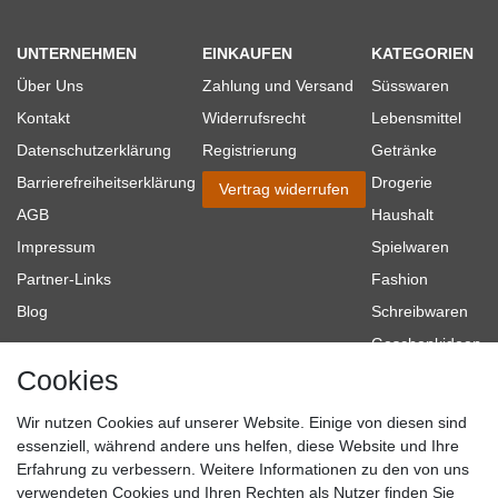
UNTERNEHMEN
EINKAUFEN
KATEGORIEN
Über Uns
Zahlung und Versand
Süsswaren
Kontakt
Widerrufsrecht
Lebensmittel
Datenschutzerklärung
Registrierung
Getränke
Barrierefreiheitserklärung
Drogerie
Vertrag widerrufen
AGB
Haushalt
Impressum
Spielwaren
Partner-Links
Fashion
Blog
Schreibwaren
Geschenkideen
Cookies
Baumarkt
Tierbedarf
Wir nutzen Cookies auf unserer Website. Einige von diesen sind
Topmarken
essenziell, während andere uns helfen, diese Website und Ihre
Erfahrung zu verbessern. Weitere Informationen zu den von uns
SICHER EINKAUFEN
WIR AKZEPTIEREN
verwendeten Cookies und Ihren Rechten als Nutzer finden Sie