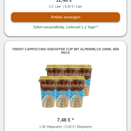
12,46 € *
2.3
Liter
| 5,42 € / Liter
Artikel anzeigen
Sofort versandfertig, Lieferzeit 1-2 Tage**
TWISST CAPPUCCINO EISKAFFEE CUP MIT ALPENMILCH 230ML 6ER
PACK
7,48 € *
1.38
Kilogramm
| 5,42 € / Kilogramm