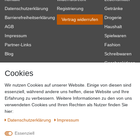
Datenschutzerklärung
Registrierung
Getränke
Barrierefreiheitserklärung
Drogerie
Vertrag widerrufen
AGB
Haushalt
Impressum
Spielwaren
Partner-Links
Fashion
Blog
Schreibwaren
Geschenkideen
Cookies
Baumarkt
Tierbedarf
Wir nutzen Cookies auf unserer Website. Einige von diesen sind
Topmarken
essenziell, während andere uns helfen, diese Website und Ihre
Erfahrung zu verbessern. Weitere Informationen zu den von uns
SICHER EINKAUFEN
WIR AKZEPTIEREN
verwendeten Cookies und Ihren Rechten als Nutzer finden Sie
hier:
Daten­schutz­erklärung
Impressum
Essenziell
QUALITÄT