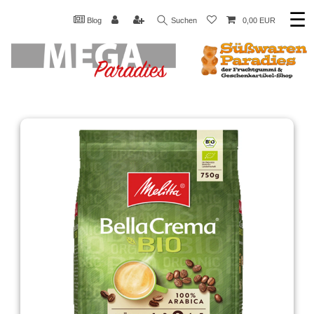
☰
Blog
Suchen
0,00 EUR